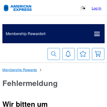
Log In
Search Button
Membership
Rewards®
Suchen
Benachrichtigungen
Meine
W
Wunschlist
Membership Rewards
Fehlermeldung
Wir bitten um