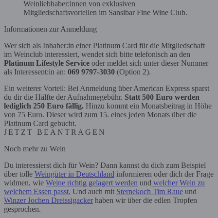
Weinliebhaber:innen von exklusiven
Mitgliedschaftsvorteilen im Sansibar Fine Wine Club.
Informationen zur Anmeldung
Wer sich als Inhaber:in einer Platinum Card für die Mitgliedschaft
im Weinclub interessiert, wendet sich bitte telefonisch an den
Platinum Lifestyle Service
oder meldet sich unter dieser Nummer
als Interessent:in an:
069 9797-3030
(Option 2).
Ein weiterer Vorteil: Bei Anmeldung über American Express sparst
du dir die Hälfte der Aufnahmegebühr.
Statt 500 Euro werden
lediglich 250 Euro fällig.
Hinzu kommt ein Monatsbeitrag in Höhe
von 75 Euro. Dieser wird zum 15. eines jeden Monats über die
Platinum Card gebucht.
JETZT BEANTRAGEN
Noch mehr zu Wein
Du interessierst dich für Wein? Dann kannst du dich zum Beispiel
über tolle
Weingüter in Deutschland
informieren oder dich der Frage
widmen, wie
Weine richtig gelagert werden
und
welcher Wein zu
welchem Essen passt.
Und auch mit
Sternekoch Tim Raue
und
Winzer Jochen Dreissigacker
haben wir über die edlen Tropfen
gesprochen.