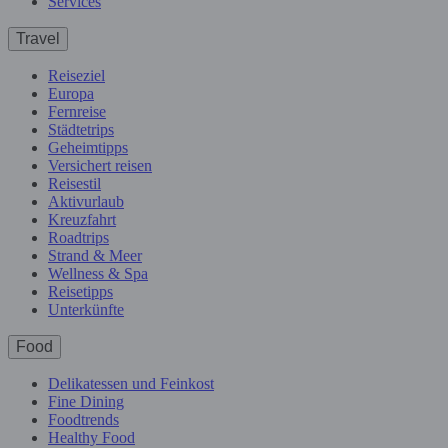
Services
Travel
Reiseziel
Europa
Fernreise
Städtetrips
Geheimtipps
Versichert reisen
Reisestil
Aktivurlaub
Kreuzfahrt
Roadtrips
Strand & Meer
Wellness & Spa
Reisetipps
Unterkünfte
Food
Delikatessen und Feinkost
Fine Dining
Foodtrends
Healthy Food