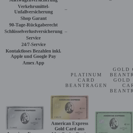
Verkehrsmittel-
–
Unfallversicherung
Shop Garant
90-Tage-Rückgaberecht
Schlüsselverlustversicherung
–
Service
24/7-Service
Kontaktloses Bezahlen inkl.
Apple und Google Pay
Amex App
GOLD 
PLATINUM
BEANT
CARD
GOLD 
BEANTRAGEN
CA
BEANT
American Express
Gold Card aus