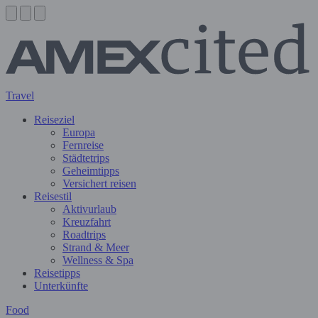
Travel
Reiseziel
Europa
Fernreise
Städtetrips
Geheimtipps
Versichert reisen
Reisestil
Aktivurlaub
Kreuzfahrt
Roadtrips
Strand & Meer
Wellness & Spa
Reisetipps
Unterkünfte
Food