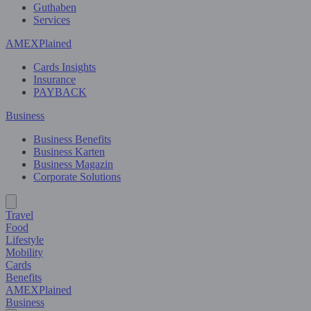
Guthaben
Services
AMEXPlained
Cards Insights
Insurance
PAYBACK
Business
Business Benefits
Business Karten
Business Magazin
Corporate Solutions
Travel
Food
Lifestyle
Mobility
Cards
Benefits
AMEXPlained
Business