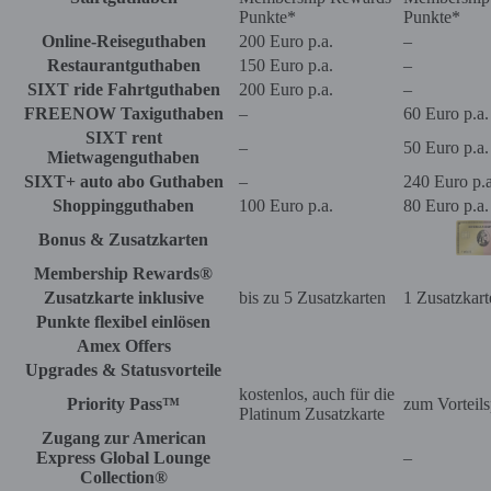
Punkte*
Punkte*
Online-Reiseguthaben
200 Euro p.a.
–
Restaurantguthaben
150 Euro p.a.
–
SIXT ride Fahrtguthaben
200 Euro p.a.
–
FREENOW Taxiguthaben
–
60 Euro p.a.
SIXT rent
–
50 Euro p.a.
Mietwagenguthaben
SIXT+ auto abo Guthaben
–
240 Euro p.a
Shoppingguthaben
100 Euro p.a.
80 Euro p.a.
Bonus & Zusatzkarten
Membership Rewards®
Zusatzkarte inklusive
bis zu 5 Zusatzkarten
1 Zusatzkarte
Punkte flexibel einlösen
Amex Offers
Upgrades & Statusvorteile
kostenlos, auch für die
Priority Pass™
zum Vorteils
Platinum Zusatzkarte
Zugang zur American
Express Global Lounge
–
Collection®