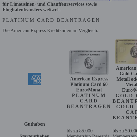
für Limousinen- und Chauffeurservices sowie
Flughafentransfers
weltweit.
PLATINUM CARD BEANTRAGEN
Die American Express Kreditkarten im Vergleich:
American
Gold Ca
American Express
Metall od
Platinum Card
60
Metal
Euro/Monat
Euro/
PLATINUM
GOLD 
CARD
BEANT
BEANTRAGEN
GOLD 
CA
BEANT
Guthaben
bis zu 85.000
bis zu 50.00
Startguthaben
Membership Rewards
Membership