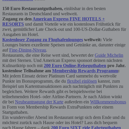
150 Euro Restaurantguthaben,
einlösbar in den besten
Restaurants in Deutschland und weltweit.
Zugang zu den
American Express FINE HOTELS +
RESORTS
und damit Vorteile wie ein kostenloses Frühstück für
zwei, gemütlicher Late Check-out und 100-US-Dollar-Guthaben für
Ausgaben im Hotel.
Kostenloser Zugang zu Flughafenlounges
weltweit:
Viele
Lounges bieten exzellente Speisen und Getränke an, darunter einige
auf
Fine-Dining-Niveau
.
Restaurants, die eine Reise wert sind, bewertet der
Guide Michelin
mit drei Sternen. Und American Express sponsort deinen nächsten
Kulinariktrip noch mit
200 Euro Online-Reiseguthaben
pro Jahr.
kostenlose Teilnahme am
Membership Rewards Programm
:
Mit jedem Einsatz deiner Platinum Card sammelst du wertvolle
Punkte im Bonusprogramm, die du
flexibel einlösen
kannst, zum
Beispiel um Kartentransaktionen auch nachträglich mit Punkten zu
begleichen. Weitere Rewards gibt es beispielsweise bei
teilnehmenden Hotel- oder Airline-Partnern. Je nach Aktion winkt
dir bei
Neubeantragung der Karte
außerdem ein
Willkommensbonus
in Form von Membership Rewards ExtraPunkten oder einem
Startguthaben.
Ein wundervoller Abend im Restaurant neigt sich dem Ende und du
möchtest zurück nach Hause oder ins Hotel? Lass dich bequem
nach Hause fahren – dank
200 Euro SIXT ride Fahrtguthaben