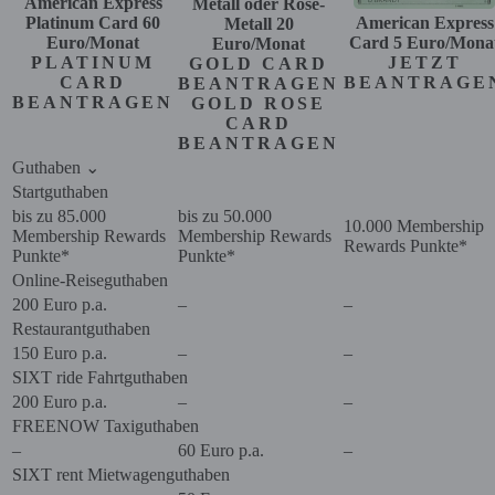
American Express
Metall oder Rosé-
Platinum Card
60
American Express
Metall
20
Euro/Monat
Card
5
Euro/Mona
Euro/Monat
PLATINUM
JETZT
GOLD CARD
CARD
BEANTRAGE
BEANTRAGEN
BEANTRAGEN
GOLD ROSE
CARD
BEANTRAGEN
Guthaben
⌄
Startguthaben
bis zu 85.000
bis zu 50.000
10.000 Membership
Membership Rewards
Membership Rewards
Rewards Punkte*
Punkte*
Punkte*
Online-Reiseguthaben
200 Euro p.a.
–
–
Restaurantguthaben
150 Euro p.a.
–
–
SIXT ride Fahrtguthaben
200 Euro p.a.
–
–
FREENOW Taxiguthaben
–
60 Euro p.a.
–
SIXT rent Mietwagenguthaben