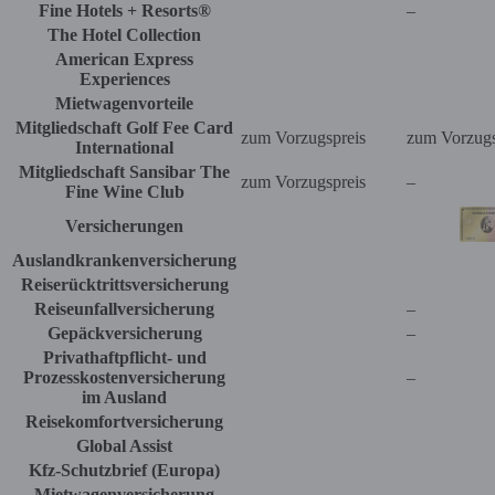
Fine Hotels + Resorts®
–
The Hotel Collection
American Express
Experiences
Mietwagenvorteile
Mitgliedschaft Golf Fee Card
zum Vorzugspreis
zum Vorzugs
International
Mitgliedschaft Sansibar The
zum Vorzugspreis
–
Fine Wine Club
Versicherungen
Auslandkrankenversicherung
Reiserücktrittsversicherung
Reiseunfallversicherung
–
Gepäckversicherung
–
Privathaftpflicht- und
Prozesskostenversicherung
–
im Ausland
Reisekomfortversicherung
Global Assist
Kfz-Schutzbrief (Europa)
Mietwagenversicherung
–