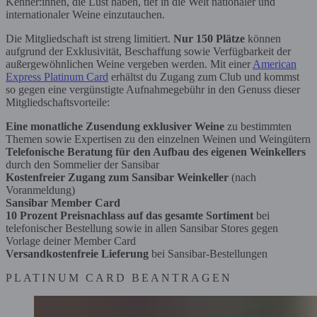
Kenner:innen, die Lust haben, tief in die Welt nationaler und
internationaler Weine einzutauchen.
Die Mitgliedschaft ist streng limitiert.
Nur 150 Plätze
können
aufgrund der Exklusivität, Beschaffung sowie Verfügbarkeit der
außergewöhnlichen Weine vergeben werden. Mit einer
American
Express Platinum Card
erhältst du Zugang zum Club und kommst
so gegen eine vergünstigte Aufnahmegebühr in den Genuss dieser
Mitgliedschaftsvorteile:
Eine monatliche Zusendung exklusiver Weine
zu bestimmten
Themen sowie Expertisen zu den einzelnen Weinen und Weingütern
Telefonische Beratung für den Aufbau des eigenen Weinkellers
durch den Sommelier der Sansibar
Kostenfreier Zugang zum Sansibar Weinkeller
(nach
Voranmeldung)
Sansibar Member Card
10 Prozent Preisnachlass auf das gesamte Sortiment
bei
telefonischer Bestellung sowie in allen Sansibar Stores gegen
Vorlage deiner Member Card
Versandkostenfreie Lieferung
bei Sansibar-Bestellungen
PLATINUM CARD BEANTRAGEN