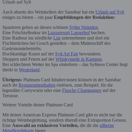
Urlaub auf Sylt
Auch abseits des Weinkellers der Sansibar hat ein
Urlaub auf Sylt
einiges zu bieten – ein paar
Empfehlungen der Redaktion:
Spazieren gehen an diesen schönen
Sylter Stränden
.
Eine Frischzellenkur im
Luxusresort Lanserhof
buchen.
Eine Radtour ins nördliche
List
unternehmen und dort ein
Fischbrötchen bei Gosch genießen – dem Mutterschiff des
Gastronomiebetriebs.
Hochkarätige Kunst auf der
Sylt Art Fair
bewundern.
Shoppen und Feiern auf der
Whiskymeile in Kampen
.
Bei schlechtem Wetter im Spa einkehren – das Syltness Center liegt
direkt in
Westerland
.
Übrigens:
Platinum Card Inhaber:innen können in der Sansibar
auch ihr
Restaurantguthaben
einlösen, zum Beispiel. für die
legendäre Currywurst oder eine
Flasche Champagner
auf der
Terrasse.
Weitere Vorteile deiner Platinum Card
Mit deiner American Express Platinum Card gibt es nicht nur die
richtige Weinbegleitung, sondern überall eine Extraportion Genuss.
Eine
Auswahl an exklusiven Vorteilen,
die dir die
silberne
Metallkreditkarte
bietet: