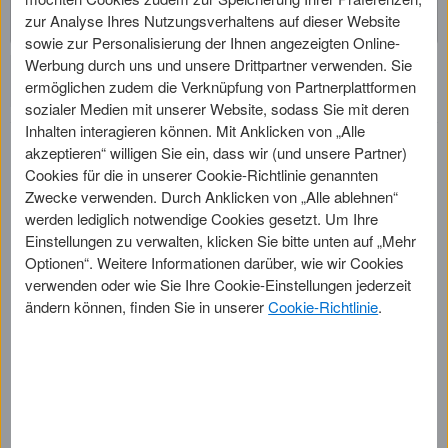
zur Analyse Ihres Nutzungsverhaltens auf dieser Website
sowie zur Personalisierung der Ihnen angezeigten Online-
Werbung durch uns und unsere Drittpartner verwenden. Sie
ermöglichen zudem die Verknüpfung von Partnerplattformen
sozialer Medien mit unserer Website, sodass Sie mit deren
Inhalten interagieren können. Mit Anklicken von „Alle
akzeptieren“ willigen Sie ein, dass wir (und unsere Partner)
Cookies für die in unserer Cookie-Richtlinie genannten
Zwecke verwenden. Durch Anklicken von „Alle ablehnen“
werden lediglich notwendige Cookies gesetzt. Um Ihre
Einstellungen zu verwalten, klicken Sie bitte unten auf „Mehr
Optionen“. Weitere Informationen darüber, wie wir Cookies
verwenden oder wie Sie Ihre Cookie-Einstellungen jederzeit
ändern können, finden Sie in unserer
Cookie-Richtlinie
.
American Express
Kartenentgelt American Express Card – nachträglich mit
Punkten bezahlen