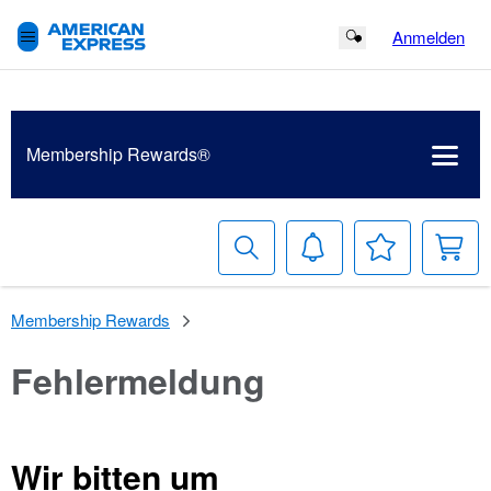
Anmelden
Search Button
Membership Rewards®
Suche
Benachrichtigungen
Meine
W
Wunschlist
Membership Rewards
Fehlermeldung
Wir bitten um