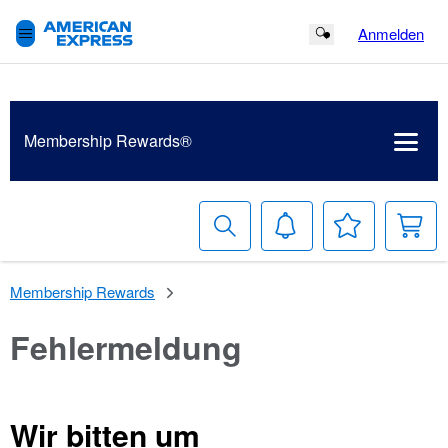
Anmelden
Search Button
Membership Rewards®
Suche
Benachrichtigungen
Meine
W
Wunschlist
Membership Rewards
Fehlermeldung
Wir bitten um