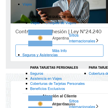
Viajes
VIAJES
CHEQUES DE VIAJERO
Viajes
Cheques de Viajero
Contratos de adhesión | Ley N°24.240
Sitios
Argentina
internacionales
Más Info
Seguros y Asistencias
PARA TARJETAS PERSONALES
PARA TARJ
Seguros
Cobertura d
Asistencia en Viajes
Coberturas de Tarjetas Personales
Beneficios Exclusivos
Atención al Cliente
Sitios
Argentina
Conocé los Canales
internacionales