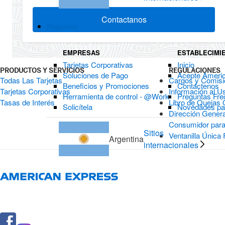
Contactanos
Negocios
EMPRESAS
ESTABLECIMI
Tarjetas Corporativas
Inicio
PRODUCTOS Y SERVICIOS
REGULACIONES
Soluciones de Pago
Acepte Ameri
Todas Las Tarjetas
Cargos y Comis
Beneficios y Promociones
Contáctenos
Tarjetas Corporativas
Información al U
Herramienta de control - @Work
Preguntas Fre
Tasas de Interés
Libro de Quejas 
Solicítela
Novedades par
Dirección Genera
Consumidor para
Sitios
Ventanilla Única 
Argentina
internacionales