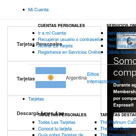
Mi Cuenta
CUENTAS PERSONALES
SERVICIOS ON
Ir a mi Cuenta
Servicios Onli
Recuperar usuario o contraseña
Fechas de Ven
Tarjetas Personales
Activar La Tarjeta
Resumen Elect
Registrarse en Servicios Online
Débito Automá
Somo
comp
Sitios
Argentina
Tarjetas Corporativas
internacionales
Durante a
Membersh
por compa
Tarjetas
Express®
Descargá Amex App
TARJETAS PERSONALES
TARJETAS DESTA
R
Todas Las Tarjetas
The Platinum Car
Conocé tu tarjeta
The Gold Card
Guía sobre Tarjetas de
The Platinum Cred