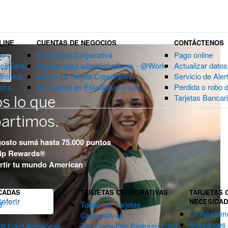
LINE
CUENTAS DE NEGOCIOS
CONTÁCTENOS
ne
Su Cuenta Corporativa
Pago online
cimiento
Ingreso para administradores - @Work
Actualizar datos
rónico
Active La Tarjeta Corporativa
Servicio de Aler
tico
Su Cuenta en Establecimentos
Perdida o robo d
Tarjetas Bancar
s lo que
artimos.
gosto sumá hasta 75.000 puntos
ip Rewards®
rtir tu mundo American
CADAS
TARJETAS CORPORATIVAS
TARJETAS 
eferir
NECESIDA
d
Todas las Tarjetas
Lo Ayudamo
Corporativas
Soluciones
it Card Aerolineas
The Corporate Platinum Card