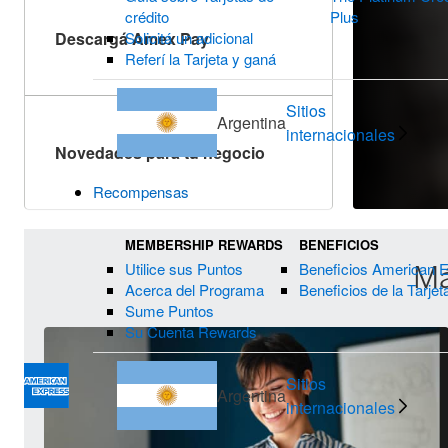
crédito
Plus
Descargá Amex Pay
Solicitá un adicional
Referí la Tarjeta y ganá
Sitios
Argentina
internacionales
Novedades para tu negocio
Recompensas
MEMBERSHIP REWARDS
BENEFICIOS
Utilice sus Puntos
Beneficios American 
Má
Acerca del Programa
Beneficios de la Tarjet
Sume Puntos
Su Cuenta Rewards
Sitios
Argentina
internacionales