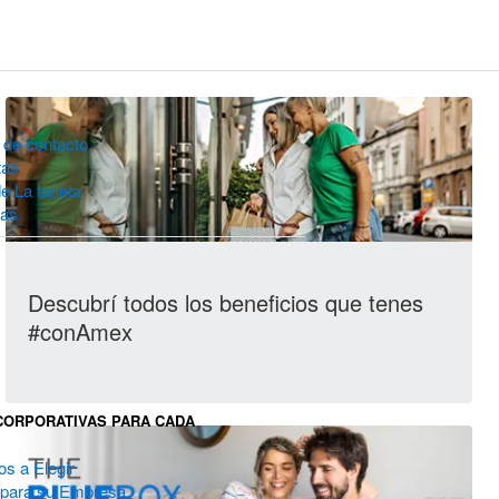
 de contacto
tas
e La tarjeta
ias
Descubrí todos los beneficios que tenes
#conAmex
CORPORATIVAS PARA CADA
D
s a Elegir
 para su Empresa