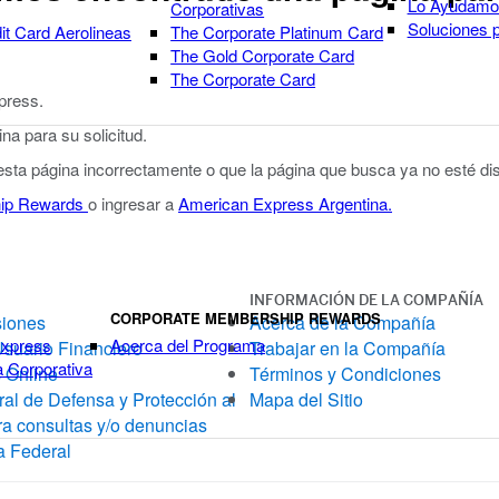
Lo Ayudamos
Corporativas
Soluciones 
it Card Aerolineas
The Corporate Platinum Card
The Gold Corporate Card
The Corporate Card
xpress.
a para su solicitud.
 esta página incorrectamente o que la página que busca ya no esté dis
ip Rewards
o ingresar a
American Express Argentina.
INFORMACIÓN DE LA COMPAÑÍA
CORPORATE MEMBERSHIP REWARDS
siones
Acerca de la Compañía
Express
Acerca del Programa
Usuario Financiero
Trabajar en la Compañía
a Corporativa
 Online
Términos y Condiciones
al de Defensa y Protección al
Mapa del Sitio
a consultas y/o denuncias
a Federal