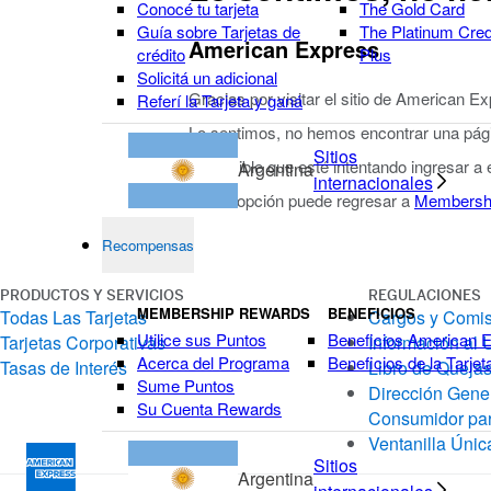
Conocé tu tarjeta
The Gold Card
Guía sobre Tarjetas de
The Platinum Cred
American Express
crédito
Plus
Solicitá un adicional
Gracias por visitar el sitio de American E
Referí la Tarjeta y ganá
Lo sentimos, no hemos encontrar una págin
Sitios
Es posible que esté intentando ingresar a
Argentina
internacionales
Como opción puede regresar a
Membersh
Recompensas
PRODUCTOS Y SERVICIOS
REGULACIONES
MEMBERSHIP REWARDS
BENEFICIOS
Todas Las Tarjetas
Cargos y Comi
Utilice sus Puntos
Beneficios American 
Tarjetas Corporativas
Información al 
Acerca del Programa
Beneficios de la Tarjet
Tasas de Interés
Libro de Quejas
Sume Puntos
Dirección Gener
Su Cuenta Rewards
Consumidor par
Ventanilla Únic
Sitios
Argentina