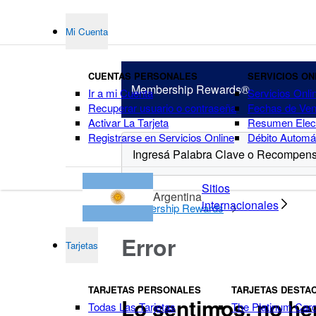
Mi Cuenta
CUENTAS PERSONALES
SERVICIOS ON
Membership
Rewards®
Ir a mi Cuenta
Servicios Onli
Recuperar usuario o contraseña
Fechas de Ven
Activar La Tarjeta
Resumen Elect
Registrarse en Servicios Online
Débito Automá
puntos
Sitios
Argentina
internacionales
Membership Rewards
Error
Tarjetas
TARJETAS PERSONALES
TARJETAS DESTA
Lo sentimos, no he
Todas Las Tarjetas
The Platinum Car