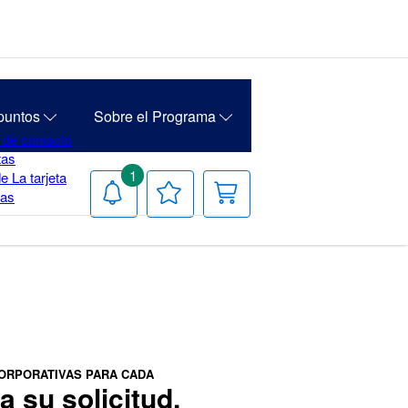
puntos
Sobre el Programa
 de contacto
tas
1
e La tarjeta
Notificaciones
Tu
Carrito
ias
lista
de
deseos
ORPORATIVAS PARA CADA
 su solicitud.