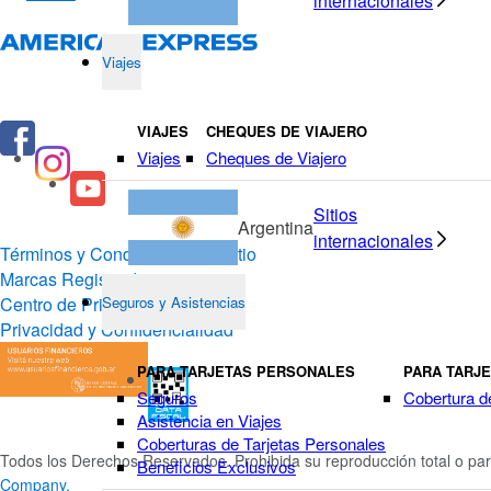
internacionales
Viajes
VIAJES
CHEQUES DE VIAJERO
Viajes
Cheques de Viajero
Sitios
Argentina
internacionales
Términos y Condiciones del Sitio
Marcas Registradas
Centro de Privacidad
Seguros y Asistencias
Privacidad y Confidencialidad
PARA TARJETAS PERSONALES
PARA TARJ
Seguros
Cobertura d
Asistencia en Viajes
Coberturas de Tarjetas Personales
Todos los Derechos Reservados. Prohibida su reproducción total o par
Beneficios Exclusivos
Company.