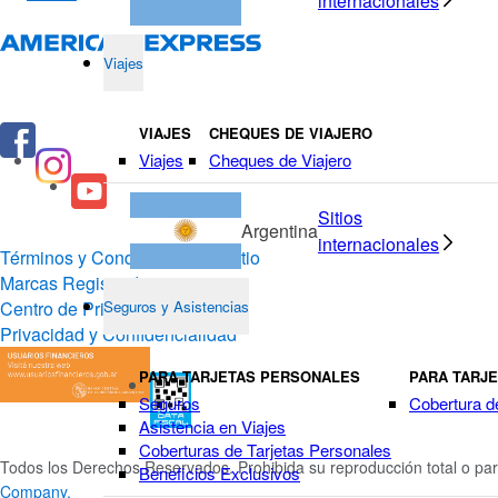
internacionales
Viajes
VIAJES
CHEQUES DE VIAJERO
Viajes
Cheques de Viajero
Sitios
Argentina
internacionales
Términos y Condiciones del Sitio
Marcas Registradas
Centro de Privacidad
Seguros y Asistencias
Privacidad y Confidencialidad
PARA TARJETAS PERSONALES
PARA TARJ
Seguros
Cobertura d
Asistencia en Viajes
Coberturas de Tarjetas Personales
Todos los Derechos Reservados. Prohibida su reproducción total o par
Beneficios Exclusivos
Company.