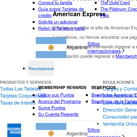
Conocé tu tarjeta
The Gold Card
Guía sobre Tarjetas de
The Platinum Cred
American Express
crédito
Plus
Solicitá un adicional
Gracias por visitar el sitio de American E
Referí la Tarjeta y ganá
Lo sentimos, no hemos encontrar una págin
Sitios
Es posible que esté intentando ingresar a
Argentina
internacionales
Como opción puede regresar a
Membersh
Recompensas
PRODUCTOS Y SERVICIOS
REGULACIONES
MEMBERSHIP REWARDS
BENEFICIOS
Todas Las Tarjetas
Cargos y Comi
Utilice sus Puntos
Beneficios American 
Tarjetas Corporativas
Información al 
Acerca del Programa
Beneficios de la Tarjet
Tasas de Interés
Libro de Quejas
Sume Puntos
Dirección Gener
Su Cuenta Rewards
Consumidor par
Ventanilla Únic
Sitios
Argentina