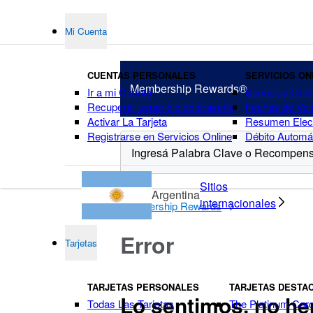
Mi Cuenta
CUENTAS PERSONALES
SERVICIOS ON
Membership
Rewards®
Ir a mi Cuenta
Servicios Onli
Recuperar usuario o contraseña
Fechas de Ven
Activar La Tarjeta
Resumen Elect
Registrarse en Servicios Online
Débito Automá
puntos
Sitios
Argentina
internacionales
Membership Rewards
Error
Tarjetas
TARJETAS PERSONALES
TARJETAS DESTA
Lo sentimos, no he
Todas Las Tarjetas
The Platinum Car