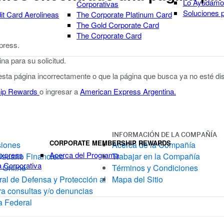
Lo Ayudamos
Corporativas
Soluciones 
it Card Aerolineas
The Corporate Platinum Card
The Gold Corporate Card
The Corporate Card
xpress.
a para su solicitud.
 esta página incorrectamente o que la página que busca ya no esté dis
ip Rewards
o ingresar a
American Express Argentina.
INFORMACIÓN DE LA COMPAÑÍA
CORPORATE MEMBERSHIP REWARDS
siones
Acerca de la Compañía
Express
Acerca del Programa
Usuario Financiero
Trabajar en la Compañía
a Corporativa
 Online
Términos y Condiciones
al de Defensa y Protección al
Mapa del Sitio
a consultas y/o denuncias
a Federal