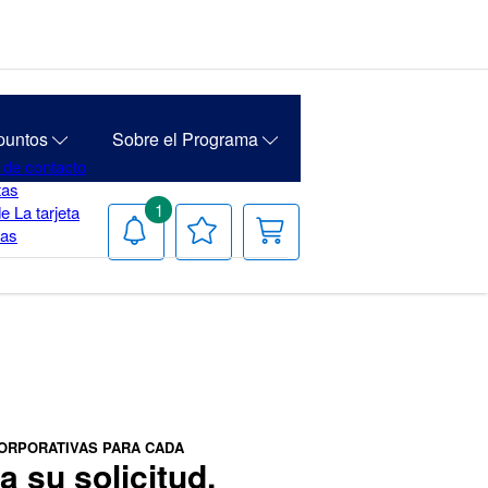
puntos
Sobre el Programa
 de contacto
tas
1
e La tarjeta
Notificaciones
Tu
Carrito
ias
lista
de
deseos
ORPORATIVAS PARA CADA
 su solicitud.