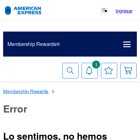
Ingresar
Search Button
Membership
Rewards®
1
Buscar
Notificaciones
Tu
Ca
lista
de
deseos
Membership Rewards
Error
Lo sentimos, no hemos