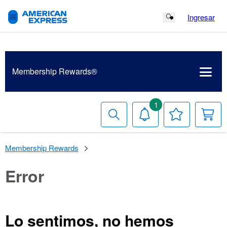
Ingresar
Search Button
Membership
Rewards®
1
Buscar
Notificaciones
Tu
Ca
lista
de
deseos
Membership Rewards
Error
Lo sentimos, no hemos