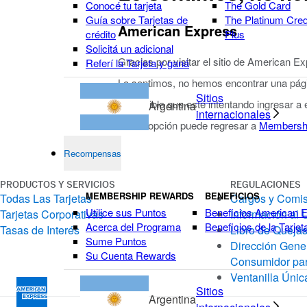
Conocé tu tarjeta
The Gold Card
Guía sobre Tarjetas de
The Platinum Cred
American Express
crédito
Plus
Solicitá un adicional
Gracias por visitar el sitio de American E
Referí la Tarjeta y ganá
Lo sentimos, no hemos encontrar una págin
Sitios
Es posible que esté intentando ingresar a
Argentina
internacionales
Como opción puede regresar a
Membersh
Recompensas
PRODUCTOS Y SERVICIOS
REGULACIONES
MEMBERSHIP REWARDS
BENEFICIOS
Todas Las Tarjetas
Cargos y Comi
Utilice sus Puntos
Beneficios American 
Tarjetas Corporativas
Información al 
Acerca del Programa
Beneficios de la Tarjet
Tasas de Interés
Libro de Quejas
Sume Puntos
Dirección Gener
Su Cuenta Rewards
Consumidor par
Ventanilla Únic
Sitios
Argentina