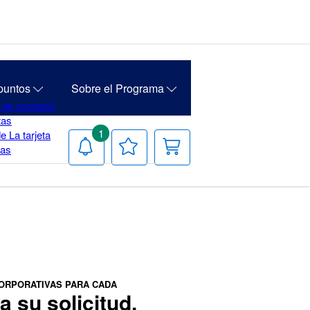
puntos
Sobre el Programa
 de contacto
tas
1
e La tarjeta
Notificaciones
Tu
Carrito
ias
lista
de
deseos
ORPORATIVAS PARA CADA
 su solicitud.