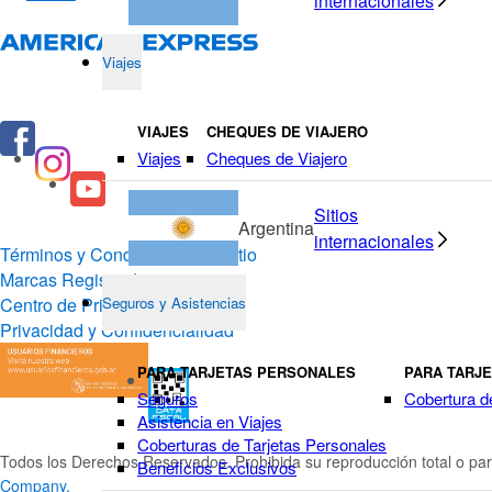
internacionales
Viajes
VIAJES
CHEQUES DE VIAJERO
Viajes
Cheques de Viajero
Sitios
Argentina
internacionales
Términos y Condiciones del Sitio
Marcas Registradas
Centro de Privacidad
Seguros y Asistencias
Privacidad y Confidencialidad
PARA TARJETAS PERSONALES
PARA TARJ
Seguros
Cobertura d
Asistencia en Viajes
Coberturas de Tarjetas Personales
Todos los Derechos Reservados. Prohibida su reproducción total o par
Beneficios Exclusivos
Company.