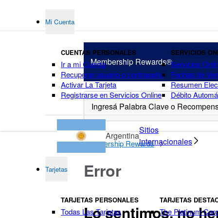
Mi Cuenta
CUENTAS PERSONALES
SERVICIOS ON
Membership
Rewards®
Ir a mi Cuenta
Servicios Onli
Recuperar usuario o contraseña
Fechas de Ven
Activar La Tarjeta
Resumen Elect
Registrarse en Servicios Online
Débito Automá
puntos
Sitios
Argentina
internacionales
Membership Rewards
Error
Tarjetas
TARJETAS PERSONALES
TARJETAS DESTA
Lo sentimos, no he
Todas Las Tarjetas
The Platinum Car