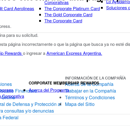
Lo Ayudamos
Corporativas
Soluciones 
it Card Aerolineas
The Corporate Platinum Card
The Gold Corporate Card
The Corporate Card
xpress.
a para su solicitud.
 esta página incorrectamente o que la página que busca ya no esté dis
ip Rewards
o ingresar a
American Express Argentina.
INFORMACIÓN DE LA COMPAÑÍA
CORPORATE MEMBERSHIP REWARDS
siones
Acerca de la Compañía
Express
Acerca del Programa
Usuario Financiero
Trabajar en la Compañía
a Corporativa
 Online
Términos y Condiciones
al de Defensa y Protección al
Mapa del Sitio
a consultas y/o denuncias
a Federal