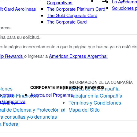
Lo Ayudamos
Corporativas
Soluciones 
it Card Aerolineas
The Corporate Platinum Card
The Gold Corporate Card
The Corporate Card
xpress.
a para su solicitud.
 esta página incorrectamente o que la página que busca ya no esté dis
ip Rewards
o ingresar a
American Express Argentina.
INFORMACIÓN DE LA COMPAÑÍA
CORPORATE MEMBERSHIP REWARDS
siones
Acerca de la Compañía
Express
Acerca del Programa
Usuario Financiero
Trabajar en la Compañía
a Corporativa
 Online
Términos y Condiciones
al de Defensa y Protección al
Mapa del Sitio
a consultas y/o denuncias
a Federal