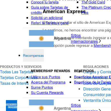
Conocé tu tarjeta
The Gold Card
Guía sobre Tarjetas de
The Platinum Cred
American Express
crédito
Plus
Solicitá un adicional
Gracias por visitar el sitio de American E
Referí la Tarjeta y ganá
Lo sentimos, no hemos encontrar una págin
Sitios
Es posible que esté intentando ingresar a
Argentina
internacionales
Como opción puede regresar a
Membersh
Recompensas
PRODUCTOS Y SERVICIOS
REGULACIONES
MEMBERSHIP REWARDS
BENEFICIOS
Todas Las Tarjetas
Cargos y Comi
Utilice sus Puntos
Beneficios American 
Tarjetas Corporativas
Información al 
Acerca del Programa
Beneficios de la Tarjet
Tasas de Interés
Libro de Quejas
Sume Puntos
Dirección Gener
Su Cuenta Rewards
Consumidor par
Ventanilla Únic
Sitios
Argentina