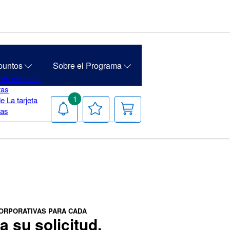
puntos
Sobre el Programa
 de contacto
tas
1
e La tarjeta
Notificaciones
Tu
Carrito
ias
lista
de
deseos
ORPORATIVAS PARA CADA
 su solicitud.