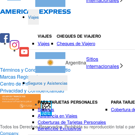
internacionales
Viajes
VIAJES
CHEQUES DE VIAJERO
Viajes
Cheques de Viajero
Sitios
Argentina
internacionales
Términos y Condiciones del Sitio
Marcas Registradas
Centro de Privacidad
Seguros y Asistencias
Privacidad y Confidencialidad
PARA TARJETAS PERSONALES
PARA TARJ
Seguros
Cobertura d
Asistencia en Viajes
Coberturas de Tarjetas Personales
Todos los Derechos Reservados. Prohibida su reproducción total o par
Beneficios Exclusivos
Company.