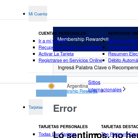
Mi Cuenta
CUENTAS PERSONALES
SERVICIOS ON
Membership
Rewards®
Ir a mi Cuenta
Servicios Onli
Recuperar usuario o contraseña
Fechas de Ven
Activar La Tarjeta
Resumen Elect
Registrarse en Servicios Online
Débito Automá
puntos
Sitios
Argentina
internacionales
Membership Rewards
Error
Tarjetas
TARJETAS PERSONALES
TARJETAS DESTA
Lo sentimos, no he
Todas Las Tarjetas
The Platinum Car