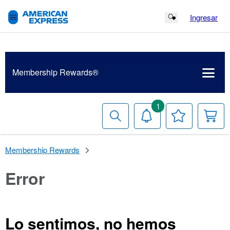
Ingresar
Search Button
Membership
Rewards®
1
Buscar
Notificaciones
Tu
Ca
lista
de
deseos
Membership Rewards
Error
Lo sentimos, no hemos