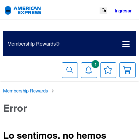
Ingresar
Search Button
Membership
Rewards®
1
Buscar
Notificaciones
Tu
Ca
lista
de
deseos
Membership Rewards
Error
Lo sentimos, no hemos