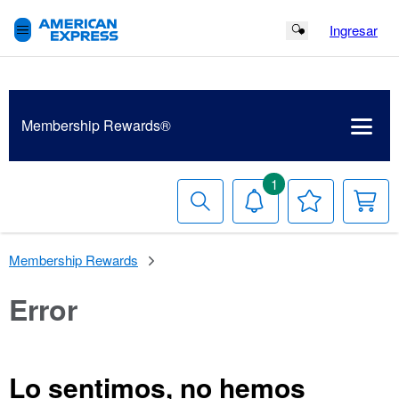
Ingresar
Search Button
Membership
Rewards®
1
Buscar
Notificaciones
Tu
Ca
lista
de
deseos
Membership Rewards
Error
Lo sentimos, no hemos