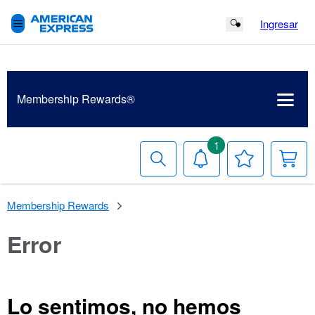
Ingresar
Search Button
Membership
Rewards®
1
Buscar
Notificaciones
Tu
Ca
lista
de
deseos
Membership Rewards
Error
Lo sentimos, no hemos