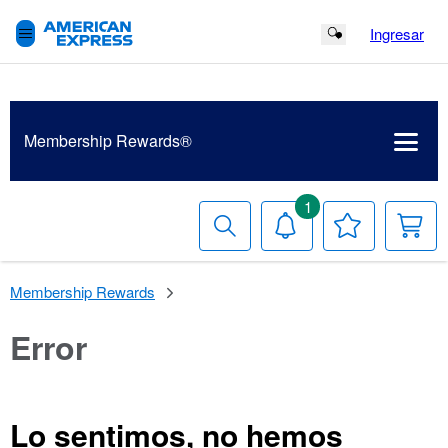
Ingresar
Search Button
Membership
Rewards®
1
Buscar
Notificaciones
Tu
Ca
lista
de
deseos
Membership Rewards
Error
Lo sentimos, no hemos