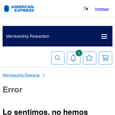
Ingresar
Search Button
Membership
Rewards®
1
Buscar
Notificaciones
Tu
Ca
lista
de
deseos
Membership Rewards
Error
Lo sentimos, no hemos