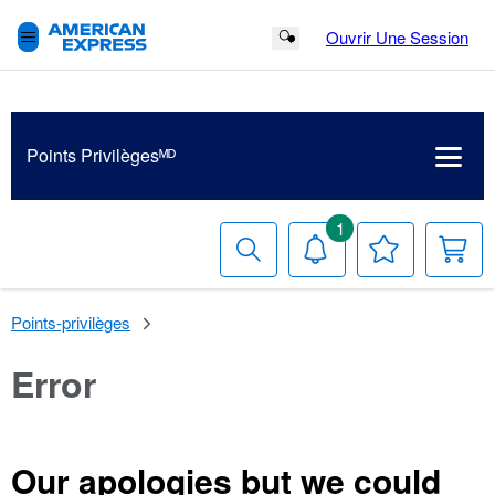
Ouvrir Une Session
Search Button
Points Privilègesᴹᴰ
1
Recherche
Avis
Votre
V
liste
p
de
souhaits
Points-privilèges
Error
Our apologies but we could