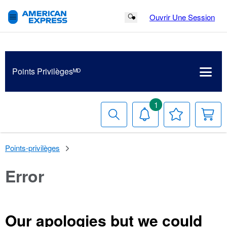
Ouvrir Une Session
Search Button
Points Privilègesᴹᴰ
1
Recherche
Avis
Votre
V
liste
p
de
souhaits
Points-privilèges
Error
Our apologies but we could