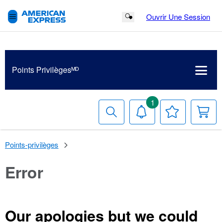
Ouvrir Une Session
Search Button
Points Privilègesᴹᴰ
1
Recherche
Avis
Votre
V
liste
p
de
souhaits
Points-privilèges
Error
Our apologies but we could