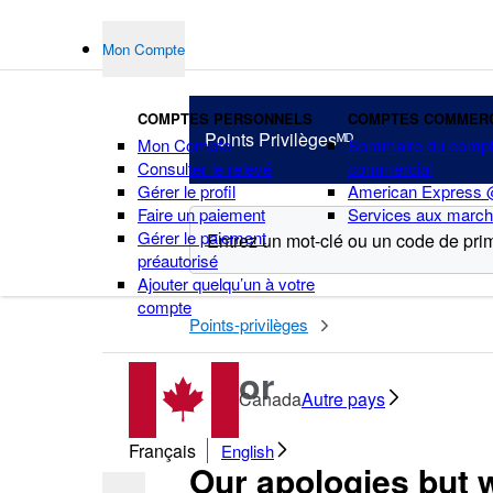
Mon Compte
COMPTES PERSONNELS
COMPTES COMMER
Points Privilègesᴹᴰ
Mon Compte
Sommaire du comp
Consulter le relevé
commercial
Gérer le profil
American Express
Faire un paiement
Services aux marc
Gérer le paiement
préautorisé
Ajouter quelqu’un à votre
points
compte
Points-privilèges
Error
Canada
Autre pays
Français
English
Our apologies but 