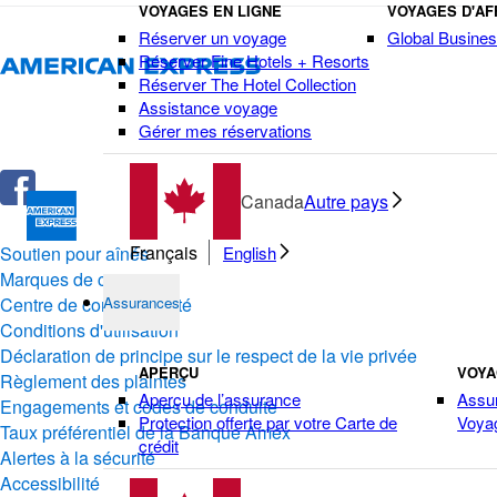
VOYAGES EN LIGNE
VOYAGES D'AF
Réserver un voyage
Global Busines
Réserver Fine Hotels + Resorts
Réserver The Hotel Collection
Assistance voyage
Gérer mes réservations
Canada
Autre pays
Français
Soutien pour aînés
English
Marques de commerce
Centre de confidentialité
Assurances
Conditions d'utilisation
Déclaration de principe sur le respect de la vie privée
APERÇU
VOY
Règlement des plaintes
Aperçu de l’assurance
Assu
Engagements et codes de conduite
Protection offerte par votre Carte de
Voya
Taux préférentiel de la Banque Amex
crédit
Alertes à la sécurité
Accessibilité