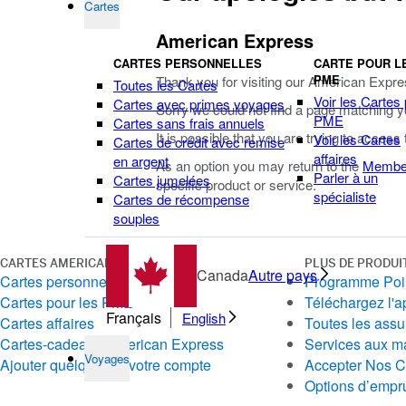
Cartes
American Express
CARTES PERSONNELLES
CARTE POUR L
PME
Thank you for visiting our American Expre
Toutes les Cartes
Voir les Cartes
Cartes avec primes voyages
Sorry we could not find a page matching y
PME
Cartes sans frais annuels
It is possible that you are trying to access
Voir les Cartes
Cartes de crédit avec remise
affaires
en argent
As an option you may return to the
Membe
Parler à un
Cartes jumelées
specific product or service.
spécialiste
Cartes de récompense
souples
CARTES AMERICAN EXPRESS
PLUS DE PRODUI
Canada
Autre pays
Cartes personnelles
Programme Poin
Cartes pour les PME
Téléchargez l'a
Français
English
Cartes affaires
Toutes les ass
Cartes-cadeaux American Express
Services aux m
Voyages
Ajouter quelqu'un à votre compte
Accepter Nos C
Options d’emprun