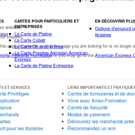
ES
CARTES POUR PARTICULIERS ET
EN DÉCOUVRIR PLU
ENTREPRISES
ss website.
Options d’emprunt p
 pour
La Carte de Platine
titulaires
our request.
La Carte Cobalt
 this page incorrectly or that the page you are looking for is no longer 
La Carte Or avec primes
La Carte Prestige Aéroplan American
rship Rewards Homepage
or you may go to the
American Express
Express
La Carte de Platine Entreprise
TS ET SERVICES
LIENS IMPORTANTS ET PRATIQUE
ts-Privilèges
Centre de formulaires et de do
pplication
Vivre avec Amex-Formation
urance
Centre de Sécurité
archands
Modes de paiement
artes
Découvrez les marchands près
t pour les titulaires
Recommandez un ami