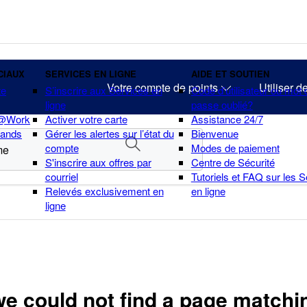
CIAUX
SERVICES EN LIGNE
AIDE ET SOUTIEN
Votre compte de points
Utiliser d
te
S’inscrire aux Services en
Code d’utilisateur ou mot 
ligne
passe oublié?
 @Work
Activer votre carte
Assistance 24/7
hands
Gérer les alertes sur l’état du
Bienvenue
compte
Modes de paiement
S'inscrire aux offres par
Centre de Sécurité
courriel
Tutoriels et FAQ sur les 
Relevés exclusivement en
en ligne
ligne
we could not find a page matchi