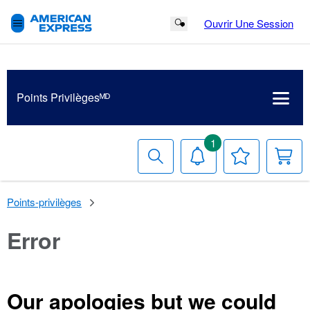
Ouvrir Une Session
Search Button
Points Privilègesᴹᴰ
1
Recherche
Avis
Votre
V
liste
p
de
souhaits
Points-privilèges
Error
Our apologies but we could