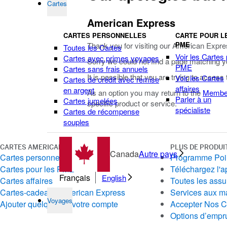
Cartes
American Express
CARTES PERSONNELLES
CARTE POUR L
PME
Thank you for visiting our American Expre
Toutes les Cartes
Voir les Cartes
Cartes avec primes voyages
Sorry we could not find a page matching y
PME
Cartes sans frais annuels
It is possible that you are trying to access
Voir les Cartes
Cartes de crédit avec remise
affaires
en argent
As an option you may return to the
Membe
Parler à un
Cartes jumelées
specific product or service.
spécialiste
Cartes de récompense
souples
CARTES AMERICAN EXPRESS
PLUS DE PRODUI
Canada
Autre pays
Cartes personnelles
Programme Poin
Cartes pour les PME
Téléchargez l'a
Français
English
Cartes affaires
Toutes les ass
Cartes-cadeaux American Express
Services aux m
Voyages
Ajouter quelqu'un à votre compte
Accepter Nos C
Options d’emprun