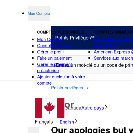
Mon Compte
COMPTES PERSONNELS
COMPTES COMMER
Points Privilègesᴹᴰ
Mon Compte
Sommaire du comp
Consulter le relevé
commercial
Gérer le profil
American Express
Faire un paiement
Services aux marc
Gérer le paiement
préautorisé
Ajouter quelqu’un à votre
points
compte
Points-privilèges
Error
Canada
Autre pays
Français
English
Our apologies but 