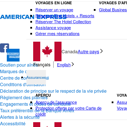
VOYAGES EN LIGNE
VOYAGES D'AF
Réserver un voyage
Global Busines
Réserver Fine Hotels + Resorts
Réserver The Hotel Collection
Assistance voyage
Gérer mes réservations
Canada
Autre pays
Français
Soutien pour aînés
English
Marques de commerce
Centre de confidentialité
Assurances
Conditions d'utilisation
Déclaration de principe sur le respect de la vie privée
APERÇU
VOY
Règlement des plaintes
Aperçu de l’assurance
Assu
Engagements et codes de conduite
Protection offerte par votre Carte de
Voya
Taux préférentiel de la Banque Amex
crédit
Alertes à la sécurité
Accessibilité