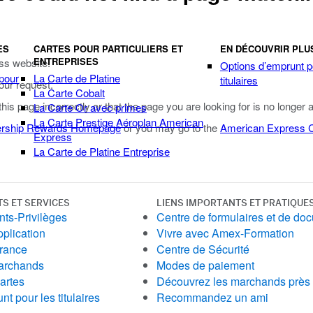
ES
CARTES POUR PARTICULIERS ET
EN DÉCOUVRIR PLU
ENTREPRISES
ss website.
Options d’emprunt p
 pour
La Carte de Platine
titulaires
our request.
La Carte Cobalt
 this page incorrectly or that the page you are looking for is no longer 
La Carte Or avec primes
La Carte Prestige Aéroplan American
rship Rewards Homepage
or you may go to the
American Express
Express
La Carte de Platine Entreprise
TS ET SERVICES
LIENS IMPORTANTS ET PRATIQUE
ts-Privilèges
Centre de formulaires et de do
pplication
Vivre avec Amex-Formation
urance
Centre de Sécurité
archands
Modes de paiement
artes
Découvrez les marchands près
t pour les titulaires
Recommandez un ami