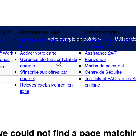
CIAUX
SERVICES EN LIGNE
AIDE ET SOUTIEN
Votre compte de points
Utiliser d
te
S’inscrire aux Services en
Code d’utilisateur ou mot 
ligne
passe oublié?
 @Work
Activer votre carte
Assistance 24/7
hands
Gérer les alertes sur l’état du
Bienvenue
compte
Modes de paiement
S'inscrire aux offres par
Centre de Sécurité
courriel
Tutoriels et FAQ sur les 
Relevés exclusivement en
en ligne
ligne
we could not find a page matchi