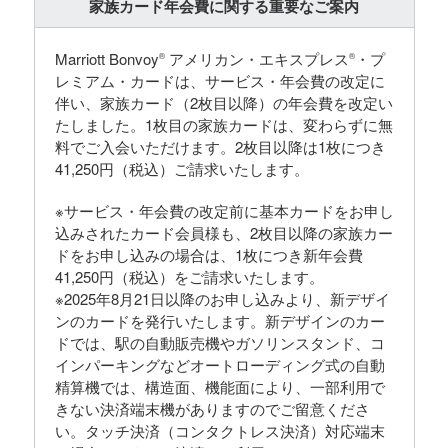
家族カード年会費に関する重要なご案内
Marriott Bonvoy
アメリカン・エキスプレス
・プ
®
®
レミアム・カードは、サービス・年会費の改定に
伴い、家族カード（2枚目以降）の年会費を改定い
たしました。1枚目の家族カードは、変わらずに無
料でご入会いただけます。2枚目以降は1枚につき
41,250円（税込）ご請求いたします。
※サービス・年会費の改定前に基本カードをお申し
込みされたカード会員様も、2枚目以降の家族カー
ドをお申し込みの場合は、1枚につき新年会費
41,250円（税込）をご請求いたします。
※2025年8月21日以降のお申し込みより、新デザイ
ンのカードを発行いたします。新デザインのカー
ドでは、駅の自動販売機やガソリンスタンド、コ
インパーキングなどオートローディング式の自動
精算機では、構造面、機能面により、一部利用で
きない決済端末機がありますのでご留意くださ
い。タッチ決済（コンタクトレス決済）対応端末