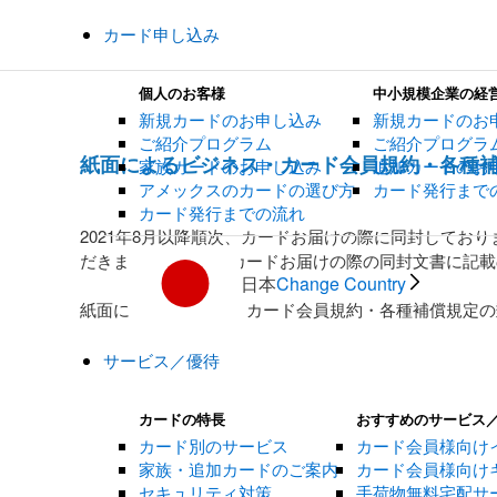
カード申し込み
個人のお客様
中小規模企業の経
新規カードのお申し込み
新規カードのお
ご紹介プログラム
ご紹介プログラ
紙面によるビジネス・カード会員規約・各種
家族カードのお申し込み
追加カードのお
アメックスのカードの選び方
カード発行まで
カード発行までの流れ
2021年8月以降順次、カードお届けの際に同封して
だきます。今後は、カードお届けの際の同封文書に記載
日本
Change Country
紙面によるビジネス・カード会員規約・各種補償規定の
サービス／優待
カードの特長
おすすめのサービス
カード別のサービス
カード会員様向け
家族・追加カードのご案内
カード会員様向け
セキュリティ対策
手荷物無料宅配サ