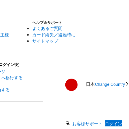
ヘルプ＆サポート
よくあるご質問
業主様
カード紛失／盗難時に
サイトマップ
ログイン後）
ージ
トへ移行する
日本
Change Country
換する
Search Button
お客様サポート
ログイン