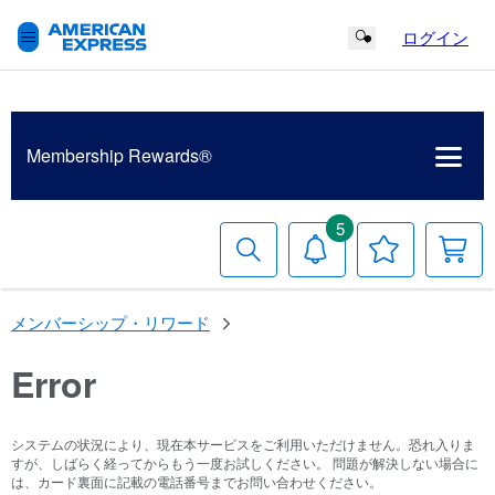
ログイン
Search Button
Membership
Rewards®
5
検
お
お
索
知
気
す
ら
に
る
せ
入
メンバーシップ・リワード
り
リ
ス
Error
ト
システムの状況により、現在本サービスをご利用いただけません。恐れ入りま
すが、しばらく経ってからもう一度お試しください。 問題が解決しない場合に
は、カード裏面に記載の電話番号までお問い合わせください。