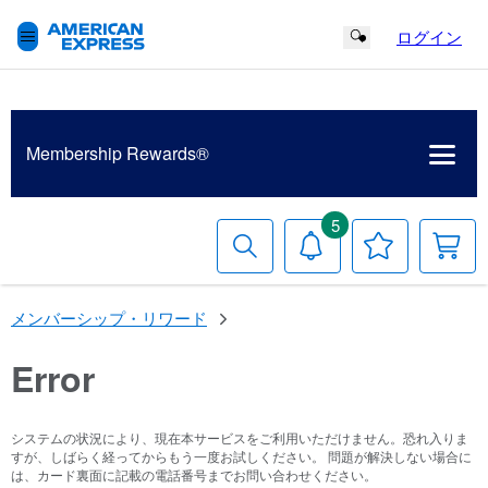
ログイン
Search Button
Membership
Rewards®
5
検
お
お
索
知
気
す
ら
に
る
せ
入
メンバーシップ・リワード
り
リ
ス
Error
ト
システムの状況により、現在本サービスをご利用いただけません。恐れ入りま
すが、しばらく経ってからもう一度お試しください。 問題が解決しない場合に
は、カード裏面に記載の電話番号までお問い合わせください。