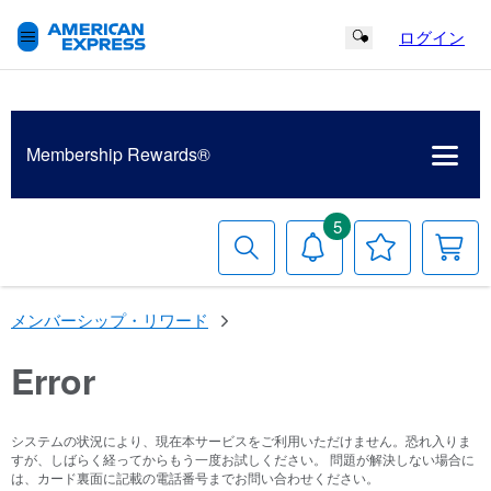
ログイン
Search Button
Membership
Rewards®
5
検
お
お
索
知
気
す
ら
に
る
せ
入
メンバーシップ・リワード
り
リ
ス
Error
ト
システムの状況により、現在本サービスをご利用いただけません。恐れ入りま
すが、しばらく経ってからもう一度お試しください。 問題が解決しない場合に
は、カード裏面に記載の電話番号までお問い合わせください。