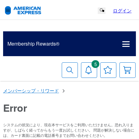
ログイン
Search Button
Membership
Rewards®
5
検
お
お
索
知
気
す
ら
に
る
せ
入
メンバーシップ・リワード
り
リ
ス
Error
ト
システムの状況により、現在本サービスをご利用いただけません。恐れ入りま
すが、しばらく経ってからもう一度お試しください。 問題が解決しない場合に
は、カード裏面に記載の電話番号までお問い合わせください。