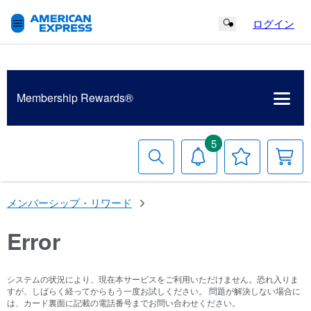
ログイン
Search Button
Membership
Rewards®
5
検
お
お
索
知
気
す
ら
に
る
せ
入
メンバーシップ・リワード
り
リ
ス
Error
ト
システムの状況により、現在本サービスをご利用いただけません。恐れ入りま
すが、しばらく経ってからもう一度お試しください。 問題が解決しない場合に
は、カード裏面に記載の電話番号までお問い合わせください。