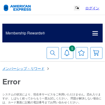
ログイン
Search Button
Membership
Rewards®
5
検
お
お
索
知
気
す
ら
に
る
せ
入
メンバーシップ・リワード
り
リ
ス
Error
ト
システムの状況により、現在本サービスをご利用いただけません。恐れ入りま
すが、しばらく経ってからもう一度お試しください。 問題が解決しない場合に
は、カード裏面に記載の電話番号までお問い合わせください。