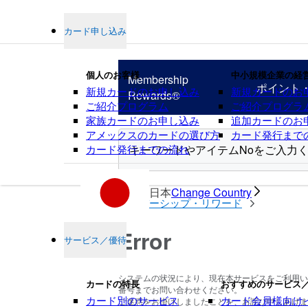
カード申し込み
個人のお客様
中小規模企業の経
Membership
ポイント
新規カードのお申し込み
新規カードのお
Rewards®
ご紹介プログラム
ご紹介プログラ
家族カードのお申し込み
追加カードのお
アメックスのカードの選び方
カード発行まで
カード発行までの流れ
ポイント
日本
Change Country
メンバーシップ・リワード
Error
サービス／優待
システムの状況により、現在本サービスをご利用い
カードの特長
おすすめのサービス
番号までお問い合わせください。
カード別のサービス
カード会員様向け
ご迷惑をお掛けしましたことを、お詫び申しあげます。(erro