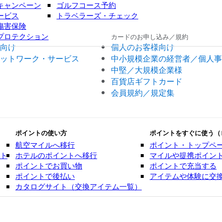
キャンペーン
ゴルフコース予約
ービス
トラベラーズ・チェック
傷害保険
プロテクション
カードのお申し込み／規約
向け
個人のお客様向け
ットワーク・サービス
中小規模企業の経営者／個人事
中堅／大規模企業様
百貨店ギフトカード
会員規約／規定集
ポイントの使い方
ポイントをすぐに使う（
航空マイルへ移行
ポイント・トップペ
ント
ホテルのポイントへ移行
マイルや提携ポイン
ポイントでお買い物
ポイントで充当する
ポイントで後払い
アイテムや体験に交
カタログサイト（交換アイテム一覧）