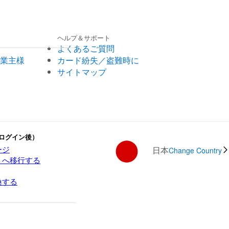
ヘルプ＆サポート
よくあるご質問
業主様
カード紛失／盗難時に
サイトマップ
ログイン後）
ージ
日本
Change Country
トへ移行する
換する