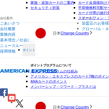
家族・追加カードのご案内
カード会員様向け
セキュリティ対策
手荷物無料宅配サ
カード付帯の旅行
スマートフォン・
会社案内
ビジネス
ごあいさつ
加盟店のお客様
会社概要
グローバル・ネ
日本
Change Country
業務内容
基本理念／社会貢献
ニュースルーム
ポイント
採用情報
ポイントプログラムについて
ポイントプログラムの仕組み
アメリカン・エキスプレスのカード7種のポイ
ANAカードのポイント
メンバーシップ・リワード・プラスとは
日本
Change Country