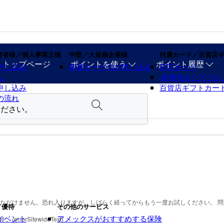
営者様／個人事業主様
中堅／大規模企業様
付属カード／百貨店
・トップページ
ポイントを使う
ポイント履歴
申し込み
新規カードのお申し込み
ETCカード
ム
JR東海エクスプレ
申し込み
百貨店ギフトカー
の流れ
ただけません。恐れ入りますが、しばらく経ってからもう一度お試しください。 
／優待
その他のサービス
イベント
アメックスがおすすめする保険
rSitewideText)