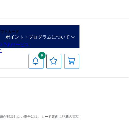
ギフトカード
ポイント・プログラムについて
ス予約サービス
ド
5
お
お
カート
知
気
ら
に
せ
入
り
リ
ス
ト
問題が解決しない場合には、カード裏面に記載の電話