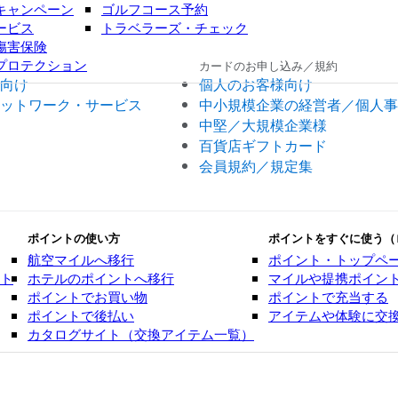
キャンペーン
ゴルフコース予約
ービス
トラベラーズ・チェック
傷害保険
プロテクション
カードのお申し込み／規約
向け
個人のお客様向け
ットワーク・サービス
中小規模企業の経営者／個人事
中堅／大規模企業様
百貨店ギフトカード
会員規約／規定集
ポイントの使い方
ポイントをすぐに使う（
航空マイルへ移行
ポイント・トップペ
ント
ホテルのポイントへ移行
マイルや提携ポイン
ポイントでお買い物
ポイントで充当する
ポイントで後払い
アイテムや体験に交
カタログサイト（交換アイテム一覧）