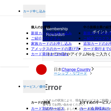
カード申し込み
個人のお客様
中小規模企業の経
Membership
ポイント
新規カードのお申し込み
新規カードのお
Rewards®
ご紹介プログラム
ご紹介プログラ
家族カードのお申し込み
追加カードのお
アメックスのカードの選び方
カード発行まで
カード発行までの流れ
ポイント
日本
Change Country
メンバーシップ・リワード
Error
サービス／優待
システムの状況により、現在本サービスをご利用い
カードの特長
おすすめのサービス
番号までお問い合わせください。
カード別のサービス
カード会員様向け
ご迷惑をお掛けしましたことを、お詫び申しあげます。(erro