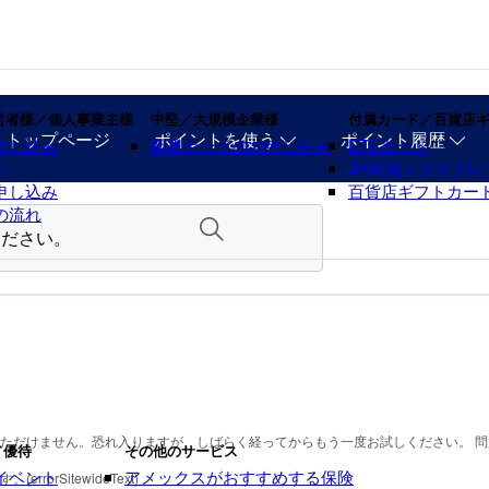
営者様／個人事業主様
中堅／大規模企業様
付属カード／百貨店
・トップページ
ポイントを使う
ポイント履歴
申し込み
新規カードのお申し込み
ETCカード
ム
JR東海エクスプレ
申し込み
百貨店ギフトカー
の流れ
ただけません。恐れ入りますが、しばらく経ってからもう一度お試しください。 
／優待
その他のサービス
イベント
アメックスがおすすめする保険
rSitewideText)