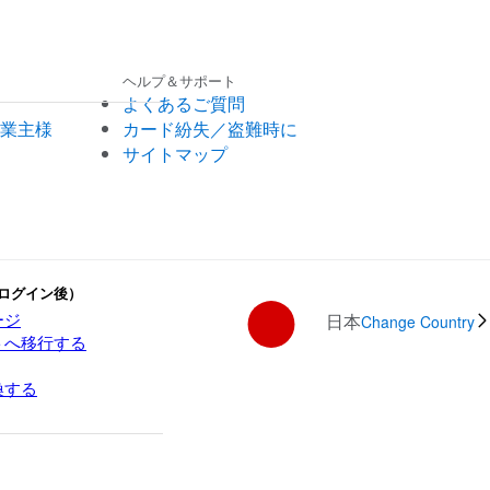
ヘルプ＆サポート
よくあるご質問
業主様
カード紛失／盗難時に
サイトマップ
ログイン後）
ージ
日本
Change Country
トへ移行する
換する