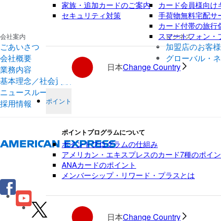
家族・追加カードのご案内
カード会員様向け
セキュリティ対策
手荷物無料宅配サ
カード付帯の旅行
スマートフォン・
会社案内
ビジネス
ごあいさつ
加盟店のお客様
会社概要
グローバル・ネ
日本
Change Country
業務内容
基本理念／社会貢献
ニュースルーム
ポイント
採用情報
ポイントプログラムについて
ポイントプログラムの仕組み
アメリカン・エキスプレスのカード7種のポイ
ANAカードのポイント
メンバーシップ・リワード・プラスとは
日本
Change Country