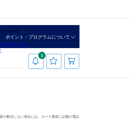
ギフトカード
ポイント・プログラムについて
ス予約サービス
ド
5
お
お
カート
知
気
ら
に
せ
入
り
リ
ス
ト
問題が解決しない場合には、カード裏面に記載の電話