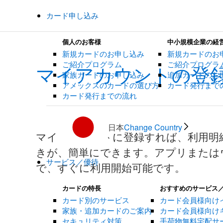
カード申し込み
個人のお客様
中小規模企業の経
新規カードのお申し込み
新規カードのお
ご紹介プログラム
ご紹介プログラ
マイアカウントの登
家族カードのお申し込み
追加カードのお
アメックスのカードの選び方
カード発行まで
カード発行までの流れ
日本
Change Country
マイアカウントに登録すれば、利用明
きが、簡単にできます。アプリまたは
サービス／優待
で、すぐに利用開始可能です。
カードの特長
おすすめのサービス
カード別のサービス
カード会員様向け
家族・追加カードのご案内
カード会員様向け
セキュリティ対策
手荷物無料宅配サ