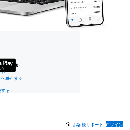
Opens
in
new
ログイン後）
tab
ージ
トへ移行する
換する
Search Button
お客様サポート
ログイン