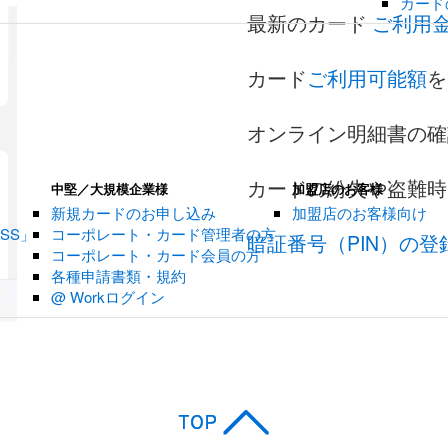
カード
最新のカード
ご利用
カード
ご利用可能額
を
オンライン明細書の確
カードの紛失や盗難時
中堅／大規模企業様
加盟店のお客様
新規カードのお申し込み
加盟店のお客様向け
SS」
コーポレート・カード管理者の方
暗証番号（PIN）の登
コーポレート・カード会員の方
各種申請書類・規約
@ Workログイン