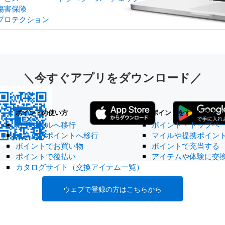
傷害保険
プロテクション
＼今すぐアプリをダウンロード／
Opens
in
new
ポイントの使い方
ポイントをすぐに使う（
tab
航空マイルへ移行
ポイント・トップペ
ント
ホテルのポイントへ移行
マイルや提携ポイン
ポイントでお買い物
ポイントで充当する
ポイントで後払い
アイテムや体験に交
カタログサイト（交換アイテム一覧）
ウェブで登録の方はこちらから