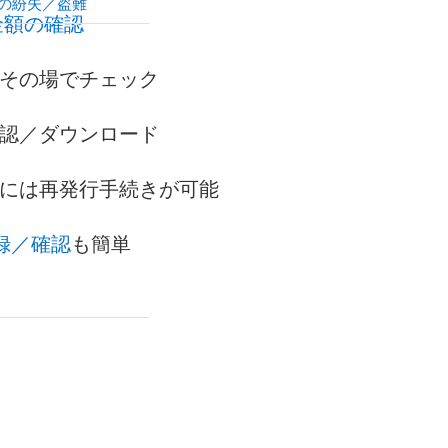
の紛失／盗難
金額の確認
その場でチェック
認／ダウンロード
には再発行手続きが可能
録／確認
も簡単