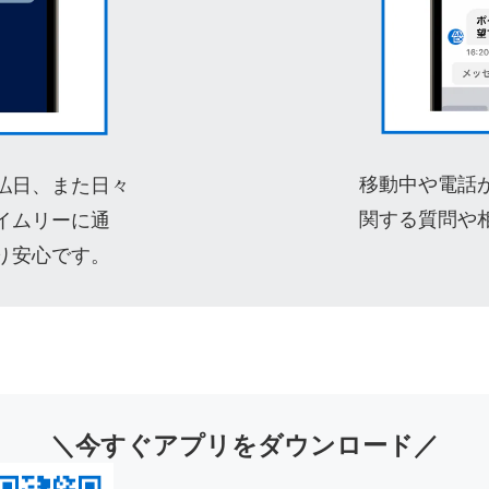
移動中や電話
払日、また日々
関する質問や
イムリーに通
り安心です。
＼今すぐアプリをダウンロード／
Opens