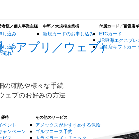
営者様／個人事業主様
中堅／大規模企業様
付属カード／百貨店
申し込み
新規カードのお申し込み
ETCカード
ム
JR東海エクスプレ
録（アプリ／ウェブ）
申し込み
百貨店ギフトカー
の流れ
細の確認や様々な手続
ウェブのお好みの方法
／優待
その他のサービス
イベント
アメックスがおすすめする保険
キャンペーン
ゴルフコース予約
ービス
トラベラーズ・チェック