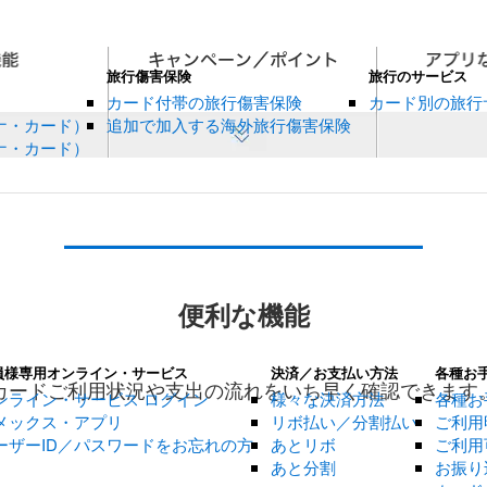
旅行傷害保険
旅行のサービス
カード付帯の旅行傷害保険
カード別の旅行
ナ・カード）
追加で加入する海外旅行傷害保険
ナ・カード）
便利な機能
員様専用オンライン・サービス
決済／お支払い方法
各種お
カードご利用状況や支出の流れをいち早く確認できます
ンライン・サービス ログイン
様々な決済方法
各種お
メックス・アプリ
リボ払い／分割払い
ご利用
ーザーID／パスワードをお忘れの方
あとリボ
ご利用
あと分割
お振り