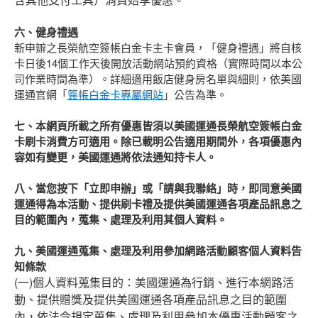
六、健身禮遇
新申辧之長榮航空簽帳白金卡主卡會員，「健身禮遇」將自核
卡日後14個工作天後開放活動網站預約資格（實際時間以本公
司作業時間為準）。詳細適用飯店健身房名單與細則，依美國
運通官網「
簽帳白金卡專屬網站
」公告為準。
七、本網頁所載之所有優惠皆須以美國運通長榮航空簽帳白金
卡刷卡消費方可適用。除已載明公告適用期間外，各項優惠內
容如有變更，美國運通將依法通知持卡人。
八、當您按下「立即申辦」或「請與我聯絡」時，即同意美國
運通得為本活動、提供刷卡禮及提供美國運通各項產品訊息之
目的範圍內，蒐集、處理及利用其個人資料。
九、美國運通蒐集、處理及利用參加網路活動顧客個人資料告
知條款
(一)個人資料蒐集目的：美國運通為行銷、進行本網路活
動、提供贈獎及提供美國運通各項產品訊息之目的範圍
內，依法令規定蒐集、處理及利用參加本優惠活動顧客之