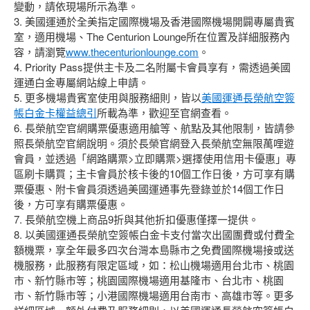
變動，請依現場所示為準。
3. 美國運通於全美指定國際機場及香港國際機場開闢專屬貴賓
室，適用機場、The Centurion Lounge所在位置及詳細服務內
容，請瀏覽
www.thecenturionlounge.com
。
4. Priority Pass提供主卡及二名附屬卡會員享有，需透過美國
運通白金專屬網站線上申請。
5. 更多機場貴賓室使用與服務細則，皆以
美國運通長榮航空簽
帳白金卡權益總引
所載為準，歡迎至官網查看。
6. 長榮航空官網購票優惠適用艙等、航點及其他限制，皆請參
照長榮航空官網說明。須於長榮官網登入長榮航空無限萬哩遊
會員，並透過「網路購票>立即購票>選擇使用信用卡優惠」專
區刷卡購買；主卡會員於核卡後的10個工作日後，方可享有購
票優惠、附卡會員須透過美國運通事先登錄並於14個工作日
後，方可享有購票優惠。
7. 長榮航空機上商品9折與其他折扣優惠僅擇一提供。
8. 以美國運通長榮航空簽帳白金卡支付當次出國團費或付費全
額機票，享全年最多四次台灣本島縣市之免費國際機場接或送
機服務，此服務有限定區域，如：松山機場適用台北市、桃園
市、新竹縣市等；桃園國際機場適用基隆市、台北市、桃園
市、新竹縣市等；小港國際機場適用台南市、高雄市等。更多