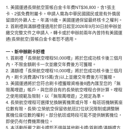
1. 美國運通長榮航空簽帳白金卡年費NT$36,800，含1張主
卡、2張免費附屬卡。申請人需為中華民國國民或是有外僑居
留證的外籍人士，年滿18歲。美國運通保留最終核卡之權利。
2. 首刷禮與滿額禮僅適用於即日起至2026年9月30日前申辦並
繳交完整文件之申請人，轉卡或於申辦前兩年內曾持有美國運
通(長榮航空)簽帳白金卡者恕不適用。
一、新申辦刷卡好禮
1. 首刷禮「長榮航空哩程50,000哩」將於您成功核卡後三個月
內，不限金額刷卡一次並繳交年費後方可獲贈。
2. 滿額禮「長榮航空哩程10,000哩」將於您成功核卡後三個月
內，刷卡消費滿NT$15萬(含)以上並繳交年費後方可獲贈。
3. 美國運通將於您符合刷卡禮獲贈資格後8週內匯至您的「無
限萬哩遊」帳戶，與您原自有的長榮航空哩程合併計算。哩程
之使用規範及限制，以「無限萬哩遊」之規定為準。
4. 長榮航空哩程可選擇兌換酬賓機票或升等，每班班機酬賓座
位數有限，長榮/立榮航空保留依航班訂位狀況限制或調整酬
賓機位座位數的權利。部分航班或時段可能不提供酬賓機位，
即使仍有付費機票機位。
5. 本活動所載之刷卡禮恕不得與其他刷卡禮/首刷禮/滿額禮方