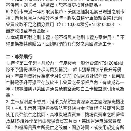
案併用，刷卡禮一經選擇，恕不得更換其他贈品。
6. 如持卡未滿一年即取消帳戶，美國運通將追索已贈送之刷卡
禮；倘會員帳戶內積分不足時，將以每積分單價新臺幣1元向
會員收取不足之積分費用（如：10,000積分=NT$10,000），
最高收取至年費金額。
7. 本網頁所載之刷卡禮，恕不得與其他刷卡禮方案併用，且不
得更換為其他贈品，回饋時須持有有效之美國運通主卡。
二、尊榮飛行
1. 持卡第二年起，凡於前一年度簽帳一般消費滿NT$120萬(排
除不予獲得哩程各項消費及情況)，續卡獲贈兩次單段升等優
惠。年度消費計算為核卡月份之前12個月累計總消費，長榮航
空將電子升等憑證存放於主卡會員之長榮帳戶內，有效期為一
年。規範細則以美國運通長榮航空簽帳白金卡權益總引所載為
準。
2. 主卡及附屬卡會員，搭乘長榮航空實際承運之國際線班機出
國，主動出示美國運通長榮航空簽帳白金卡實體卡片即可免費
使用長榮航空之桃園、高雄機場貴賓室。機場貴賓室之經營權
及整修/維護作業均由機場貴賓室負責，美國運通無經營管理
權。如機場貴賓室所提供之設備、開放時間、或使用規定有所