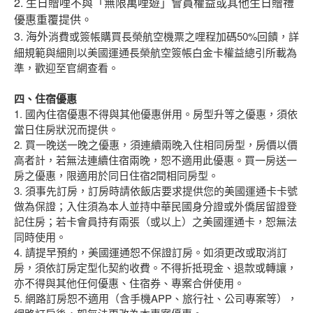
2. 生日贈哩不與「無限萬哩遊」會員權益或其他生日贈禮
優惠重覆提供。
3. 海外
消費或簽帳購買長榮航空機票之哩程加碼50%回饋，詳
細規範與細則以美國運通長榮航空簽帳白金卡權益總引所載為
準，歡迎至官網查看。
四、住宿優惠
1. 國內住宿優惠不得與其他優惠併用。房型升等之優惠，須依
當日住房狀況而提供。
2. 買一晚送一晚之優惠，須連續兩晚入住相同房型，房價以價
高者計，若無法連續住宿兩晚，恕不適用此優惠。買一房送一
房之優惠，限適用於同日住宿2間相同房型。
3. 須事先訂房，訂房時請依飯店要求提供您的美國運通卡卡號
做為保證；入住須為本人並持中華民國身分證或外僑居留證登
記住房；若卡會員持有兩張（或以上）之美國運通卡，恕無法
同時使用。
4. 請提早預約，美國運通恕不保證訂房。如須更改或取消訂
房，須依訂房定型化契約收費。不得折抵現金、退款或轉讓，
亦不得與其他任何優惠、住宿券、專案合併使用。
5. 網路訂房恕不適用（含手機APP、旅行社、公司專案等），