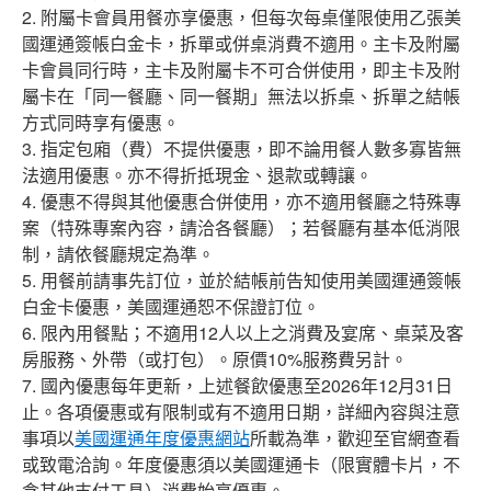
2. 附屬卡會員用餐亦享優惠，但每次每桌僅限使用乙張美
國運通簽帳白金卡，拆單或併桌消費不適用。主卡及附屬
卡會員同行時，主卡及附屬卡不可合併使用，即主卡及附
屬卡在「同一餐廳、同一餐期」無法以拆桌、拆單之結帳
方式同時享有優惠。
3. 指定包廂（費）不提供優惠，即不論用餐人數多寡皆無
法適用優惠。亦不得折抵現金、退款或轉讓。
4. 優惠不得與其他優惠合併使用，亦不適用餐廳之特殊專
案（特殊專案內容，請洽各餐廳）；若餐廳有基本低消限
制，請依餐廳規定為準。
5. 用餐前請事先訂位，並於結帳前告知使用美國運通簽帳
白金卡優惠，美國運通恕不保證訂位。
6. 限內用餐點；不適用12人以上之消費及宴席、桌菜及客
房服務、外帶（或打包）。原價10%服務費另計。
7. 國內優惠每年更新，上述餐飲優惠至2026年12月31日
止。各項優惠或有限制或有不適用日期，詳細內容與注意
事項以
美國運通年度優惠網站
所載為準，歡迎至官網查看
或致電洽詢。年度優惠須以美國運通卡（限實體卡片，不
含其他支付工具）消費始享優惠。