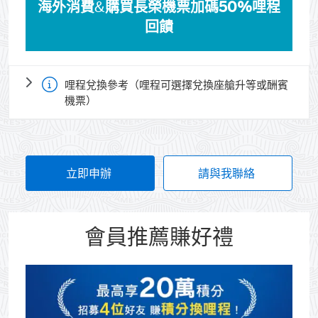
海外消費
&
購買
長榮機票加碼50%哩程
回饋
哩程兌換參考（哩程可選擇兌換座艙升等或酬賓
機票）
立即申辦
(opens new window)
請與我聯絡
(opens new
會員推薦賺好禮