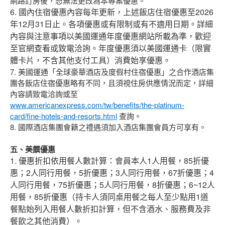
網路訂房後，恕無法更改為本專案優惠。
6. 國內住宿優惠內容每年更新，上述飯店住宿優惠至2026
年12月31日止。各項優惠或有限制或有不適用日期。詳細
內容與注意事項以美國運通年度優惠網站所載為準，歡迎
至官網查看或致電洽詢。年度優惠須以美國運通卡（限實
體卡片，不含其他支付工具）消費始享優惠。
7. 美國運通「全球豪華酒店及度假村住宿優惠」之合作酒店集
團各飯店住宿優惠略有不同，且須視住房供應情況而定，詳細
內容請致電洽詢或至
www.americanexpress.com/tw/benefits/the-platinum-
card/fine-hotels-and-resorts.html
查詢。
8. 國際酒店集團會籍之禮遇須加入酒店集團會員方可享有。
五、美饌優惠
1. 優惠折扣依用餐人數計算：會員本人1人用餐，85折優
惠；2人同行用餐，5折優惠；3人同行用餐，67折優惠；4
人同行用餐，75折優惠；5人同行用餐，8折優惠；6~12人
用餐，85折優惠（持卡人須同桌用餐之每人至少點用1道
餐點始列入用餐人數折扣計算，但不含酒水、服務費及非
餐飲之其他消費）。