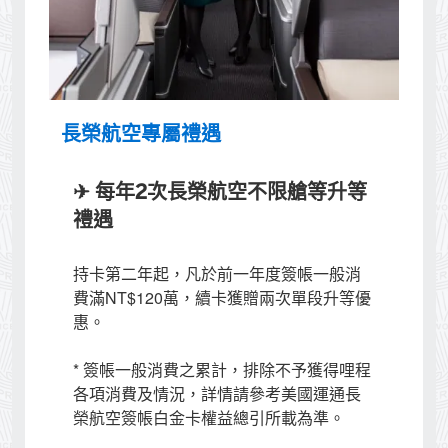
長榮航空專屬禮遇
✈ 每年2次長榮航空不限艙等
升等
禮遇
持卡第二年起，凡於前一年度簽帳一般消
費滿NT$120萬，續卡獲贈兩次單段升等優
惠。
* 簽帳一般消費之累計，排除不予獲得哩程
各項消費及情況，詳情請參考美國運通長
榮航空簽帳白金卡權益總引所載為準。