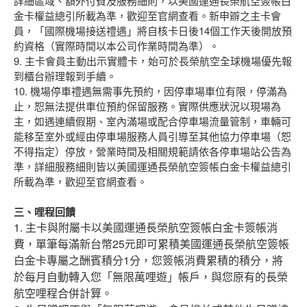
詳細區域、額外付費及服務細則，以美國運通長榮航空簽帳白
金卡權益總引所載為準，歡迎至官網查看。新申辧之主卡會
員，「國際機場接送禮遇」將自核卡日後14個工作天後開放預
約資格（實際時間以本公司作業時間為準）。
9. 主卡會員主動出示實體卡，始可於長榮航空全球機場優先報
到櫃台辦理報到手續。
10. 機場停車禮遇無需事先預約，因停車場車位有限，停滿為
止，恕無法提供車位預約保留服務。實際供應狀況以現場為
主，如遇連續假期、室內滿場或配合停車場流量管制，車輛可
能移至室外或經由停車場服務人員引導至其他協力停車場（恕
不得指定）停放，營業時間及相關規範請依各停車場站公告為
準，詳細服務細則皆以美國運通長榮航空簽帳白金卡權益總引
所載為準，歡迎至官網查看。
三、哩程回饋
1. 主卡與附屬卡以美國運通長榮航空簽帳白金卡簽帳消
費，單筆每滿新台幣25元即可累積美國運通長榮航空簽帳
白金卡專屬之酬賓積分1分，您簽帳消費累積的積分，將
於每月自動轉入您「無限萬哩遊」帳戶，與您原有的長榮
航空哩程合併計算。