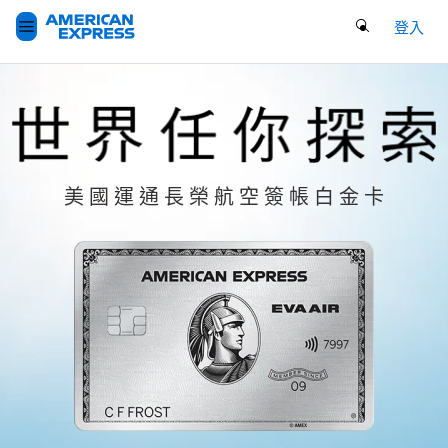
Search Button
登入
美 國 運 通 長 榮 航 空 簽 帳 白 金 卡