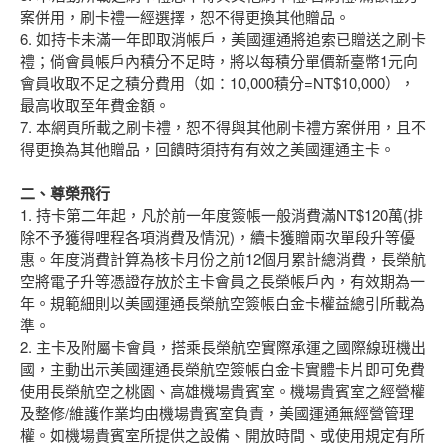
案併用，刷卡禮一經選擇，恕不得更換其他贈品。
6. 如持卡未滿一年即取消帳戶，美國運通將追索已贈送之刷卡
禮；倘會員帳戶內積分不足時，將以每積分單價新臺幣1元向
會員收取不足之積分費用（如：10,000積分=NT$10,000），
最高收取至年費金額。
7. 本網頁所載之刷卡禮，恕不得與其他刷卡禮方案併用，且不
得更換為其他贈品，回饋時須持有有效之美國運通主卡。
二、尊榮飛行
1. 持卡第二年起，凡於前一年度簽帳一般消費滿NT$120萬(排
除不予獲得哩程各項消費及情況)，續卡獲贈兩次單段升等優
惠。年度消費計算為核卡月份之前12個月累計總消費，長榮航
空將電子升等憑證存放於主卡會員之長榮帳戶內，有效期為一
年。規範細則以美國運通長榮航空簽帳白金卡權益總引所載為
準。
2. 主卡及附屬卡會員，搭乘長榮航空實際承運之國際線班機出
國，主動出示美國運通長榮航空簽帳白金卡實體卡片即可免費
使用長榮航空之桃園、高雄機場貴賓室。機場貴賓室之經營權
及整修/維護作業均由機場貴賓室負責，美國運通無經營管理
權。如機場貴賓室所提供之設備、開放時間、或使用規定有所