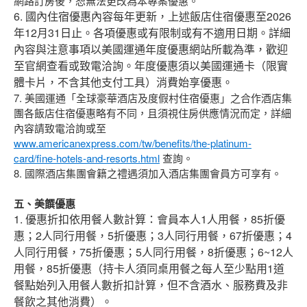
網路訂房後，恕無法更改為本專案優惠。
6. 國內住宿優惠內容每年更新，上述飯店住宿優惠至2026
年12月31日止。各項優惠或有限制或有不適用日期。詳細
內容與注意事項以美國運通年度優惠網站所載為準，歡迎
至官網查看或致電洽詢。年度優惠須以美國運通卡（限實
體卡片，不含其他支付工具）消費始享優惠。
7. 美國運通「全球豪華酒店及度假村住宿優惠」之合作酒店集
團各飯店住宿優惠略有不同，且須視住房供應情況而定，詳細
內容請致電洽詢或至
www.americanexpress.com/tw/benefits/the-platinum-
card/fine-hotels-and-resorts.html
查詢。
8. 國際酒店集團會籍之禮遇須加入酒店集團會員方可享有。
五、美饌優惠
1. 優惠折扣依用餐人數計算：會員本人1人用餐，85折優
惠；2人同行用餐，5折優惠；3人同行用餐，67折優惠；4
人同行用餐，75折優惠；5人同行用餐，8折優惠；6~12人
用餐，85折優惠（持卡人須同桌用餐之每人至少點用1道
餐點始列入用餐人數折扣計算，但不含酒水、服務費及非
餐飲之其他消費）。