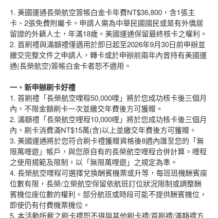
1. 美國運通長榮航空簽帳白金卡年費NT$36,800，含1張主
卡、2張免費附屬卡。申請人需為中華民國國民或是有外僑居
留證的外籍人士，年滿18歲。美國運通保留最終核卡之權利。
2. 首刷禮與滿額禮僅適用於即日起至2026年9月30日前申辦並
繳交完整文件之申請人，轉卡或於申辦前兩年內曾持有美國運
通(長榮航空)簽帳白金卡者恕不適用。
一、新申辦刷卡好禮
1. 首刷禮「長榮航空哩程50,000哩」將於您成功核卡後三個月
內，不限金額刷卡一次並繳交年費後方可獲贈。
2. 滿額禮「長榮航空哩程10,000哩」將於您成功核卡後三個月
內，刷卡消費滿NT$15萬(含)以上並繳交年費後方可獲贈。
3. 美國運通將於您符合刷卡禮獲贈資格後8週內匯至您的「無
限萬哩遊」帳戶，與您原自有的長榮航空哩程合併計算。哩程
之使用規範及限制，以「無限萬哩遊」之規定為準。
4. 長榮航空哩程可選擇兌換酬賓機票或升等，每班班機酬賓座
位數有限，長榮/立榮航空保留依航班訂位狀況限制或調整酬
賓機位座位數的權利。部分航班或時段可能不提供酬賓機位，
即使仍有付費機票機位。
5. 本活動所載之刷卡禮恕不得與其他刷卡禮/首刷禮/滿額禮方