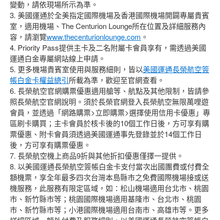
變動，請依現場所示為準。
3. 美國運通於全美指定國際機場及香港國際機場開闢專屬貴賓
室，適用機場、The Centurion Lounge所在位置及詳細服務內
容，請瀏覽
www.thecenturionlounge.com
。
4. Priority Pass提供主卡及二名附屬卡會員享有，需透過美國
運通白金專屬網站線上申請。
5. 更多機場貴賓室使用與服務細則，皆以
美國運通長榮航空簽
帳白金卡權益總引
所載為準，歡迎至官網查看。
6. 長榮航空官網購票優惠適用艙等、航點及其他限制，皆請參
照長榮航空官網說明。須於長榮官網登入長榮航空無限萬哩遊
會員，並透過「網路購票>立即購票>選擇使用信用卡優惠」專
區刷卡購買；主卡會員於核卡後的10個工作日後，方可享有購
票優惠、附卡會員須透過美國運通事先登錄並於14個工作日
後，方可享有購票優惠。
7. 長榮航空機上商品9折與其他折扣優惠僅擇一提供。
8. 以美國運通長榮航空簽帳白金卡支付當次出國團費或付費全
額機票，享全年最多四次台灣本島縣市之免費國際機場接或送
機服務，此服務有限定區域，如：松山機場適用台北市、桃園
市、新竹縣市等；桃園國際機場適用基隆市、台北市、桃園
市、新竹縣市等；小港國際機場適用台南市、高雄市等。更多