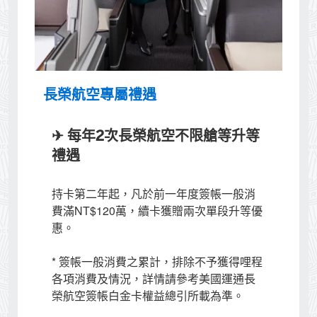
長榮航空專屬禮遇
✈ 每年2次長榮航空不限艙等
升等
禮遇
持卡第二年起，凡於前一年度簽帳一般消
費滿NT$120萬，續卡獲贈兩次單段升等優
惠。
* 簽帳一般消費之累計，排除不予獲得哩程
各項消費及情況，詳情請參考美國運通長
榮航空簽帳白金卡權益總引所載為準。