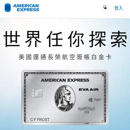
Search Button
登入
美 國 運 通 長 榮 航 空 簽 帳 白 金 卡