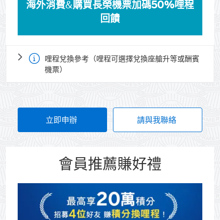
海外消費
&
購買
長榮機票加碼50%哩程
回饋
哩程兌換參考（哩程可選擇兌換座艙升等或酬賓
機票）
立即申辦
(opens new window)
請與我聯絡
(opens new
會員推薦賺好禮