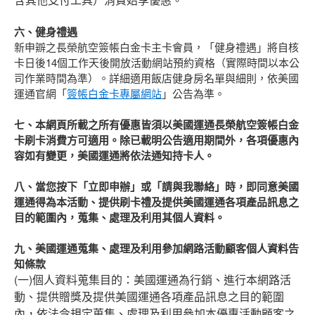
六、健身禮遇
新申辧之長榮航空簽帳白金卡主卡會員，「健身禮遇」將自核
卡日後14個工作天後開放活動網站預約資格（實際時間以本公
司作業時間為準）。詳細適用飯店健身房名單與細則，依美國
運通官網「
簽帳白金卡專屬網站
」公告為準。
七、本網頁所載之所有優惠皆須以美國運通長榮航空簽帳白金
卡刷卡消費方可適用。除已載明公告適用期間外，各項優惠內
容如有變更，美國運通將依法通知持卡人。
八、當您按下「立即申辦」或「請與我聯絡」時，即同意美國
運通得為本活動、提供刷卡禮及提供美國運通各項產品訊息之
目的範圍內，蒐集、處理及利用其個人資料。
九、美國運通蒐集、處理及利用參加網路活動顧客個人資料告
知條款
(一)個人資料蒐集目的：美國運通為行銷、進行本網路活
動、提供贈獎及提供美國運通各項產品訊息之目的範圍
內，依法令規定蒐集、處理及利用參加本優惠活動顧客之