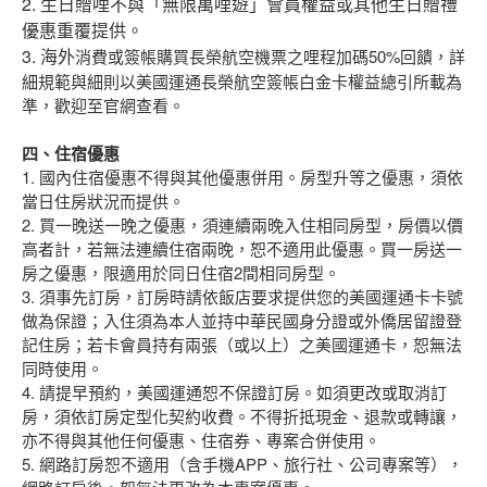
2. 生日贈哩不與「無限萬哩遊」會員權益或其他生日贈禮
優惠重覆提供。
3. 海外
消費或簽帳購買長榮航空機票之哩程加碼50%回饋，詳
細規範與細則以美國運通長榮航空簽帳白金卡權益總引所載為
準，歡迎至官網查看。
四、住宿優惠
1. 國內住宿優惠不得與其他優惠併用。房型升等之優惠，須依
當日住房狀況而提供。
2. 買一晚送一晚之優惠，須連續兩晚入住相同房型，房價以價
高者計，若無法連續住宿兩晚，恕不適用此優惠。買一房送一
房之優惠，限適用於同日住宿2間相同房型。
3. 須事先訂房，訂房時請依飯店要求提供您的美國運通卡卡號
做為保證；入住須為本人並持中華民國身分證或外僑居留證登
記住房；若卡會員持有兩張（或以上）之美國運通卡，恕無法
同時使用。
4. 請提早預約，美國運通恕不保證訂房。如須更改或取消訂
房，須依訂房定型化契約收費。不得折抵現金、退款或轉讓，
亦不得與其他任何優惠、住宿券、專案合併使用。
5. 網路訂房恕不適用（含手機APP、旅行社、公司專案等），