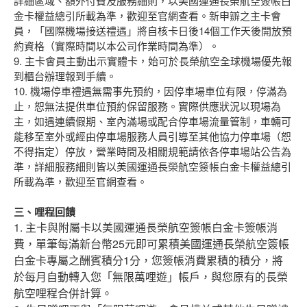
詳細區域、額外付費及服務細則，以美國運通長榮航空簽帳白
金卡權益總引所載為準，歡迎至官網查看。新申辧之主卡會
員，「國際機場接送禮遇」將自核卡日後14個工作天後開放預
約資格（實際時間以本公司作業時間為準）。
9. 主卡會員主動出示實體卡，始可於長榮航空全球機場優先報
到櫃台辦理報到手續。
10. 機場停車禮遇無需事先預約，因停車場車位有限，停滿為
止，恕無法提供車位預約保留服務。實際供應狀況以現場為
主，如遇連續假期、室內滿場或配合停車場流量管制，車輛可
能移至室外或經由停車場服務人員引導至其他協力停車場（恕
不得指定）停放，營業時間及相關規範請依各停車場站公告為
準，詳細服務細則皆以美國運通長榮航空簽帳白金卡權益總引
所載為準，歡迎至官網查看。
三、哩程回饋
1. 主卡與附屬卡以美國運通長榮航空簽帳白金卡簽帳消
費，單筆每滿新台幣25元即可累積美國運通長榮航空簽帳
白金卡專屬之酬賓積分1分，您簽帳消費累積的積分，將
於每月自動轉入您「無限萬哩遊」帳戶，與您原有的長榮
航空哩程合併計算。