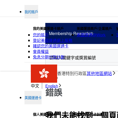
我的賬戶
我的美國運通卡賬戶
美國運通商戶/企業賬戶
Membership
Rewards®
您的賬戶
美國運通@Work
登記美國運通網上服務
確認您的美國運通卡
會員權益
免息分期付款計劃
積分
香港特別行政區
其他地區網站
獎賞
中文
English
錯誤
美國運通卡
我們未能找到一個頁
個人美國運通卡
美國運通公司卡計劃