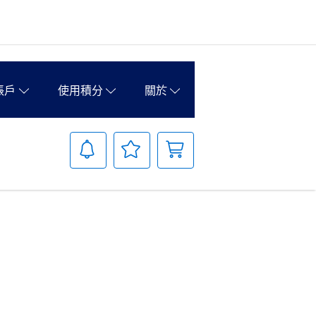
賬戶
使用積分
關於
通
您
您的購
知
的
物車
願
望
清
單