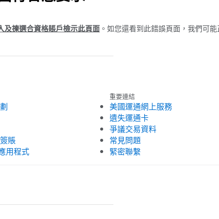
入及揀選合資格賬戶檢示此頁面
。如您還看到此錯誤頁面，我們可能
。
重要連結
劃
美國運通網上服務
遺失運通卡
爭議交易資料
簽賬
常見問題
K 應用程式
緊密聯繫