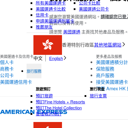
所有美國運通卡
公司卡比較
美國運通卡比較
美國運通公司卡
信用卡
感謝您瀏覽美國運通網站。
請確認您已登
申請美國運通附屬卡
頁面已沒有再使用。
推薦朋友
請瀏覽
美國運通
主頁找其他產品及服務
香港特別行政區
其他地區網站
美國運通卡及信用卡
更多產品及服務
中文
English
個人卡
美國運通積分計
商務卡
保險服務
旅行服務
公司卡
商戶服務
美國運通信用卡
接受美國運通卡
下載 Amex H
旅遊預訂
旅行現金
預訂旅遊
旅行支票
預訂Fine Hotels + Resorts
預訂The Hotel Collection
管理我的預訂