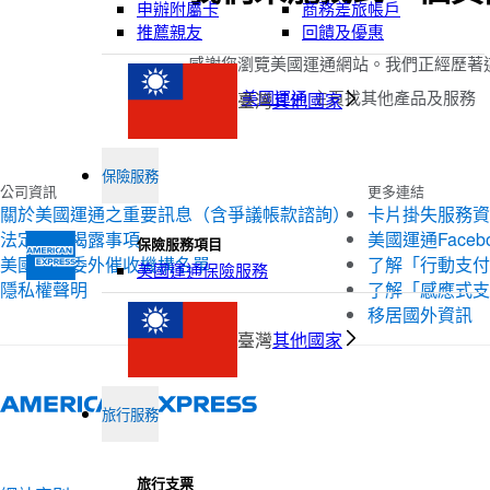
申辦附屬卡
商務差旅帳戶
推薦親友
回饋及優惠
感謝您瀏覽美國運通網站。我們正經歷著
請瀏覽
美國運通
主頁找其他產品及服務
臺灣
其他國家
保險服務
公司資訊
更多連結
關於美國運通之重要訊息（含爭議帳款諮詢）
卡片掛失服務資
法定公開揭露事項
美國運通Faceb
保險服務項目
美國運通委外催收機構名單
了解「行動支付
美國運通保險服務
隱私權聲明
了解「感應式支
移居國外資訊
臺灣
其他國家
旅行服務
旅行支票