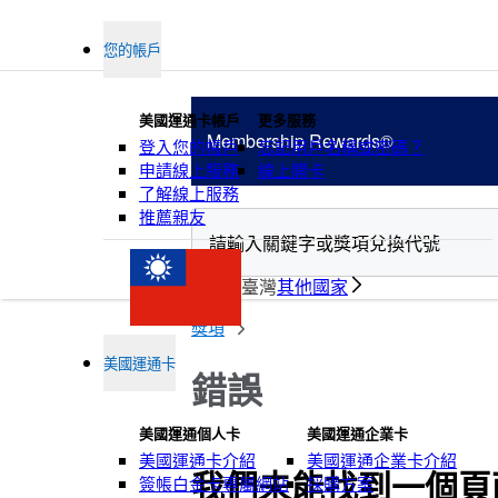
您的帳戶
美國運通卡帳戶
更多服務
Membership
Rewards®
登入您的帳戶
忘記用戶名稱或密碼？
申請線上服務
線上開卡
了解線上服務
推薦親友
臺灣
其他國家
積分
獎項
美國運通卡
錯誤
美國運通個人卡
美國運通企業卡
美國運通卡介紹
美國運通企業卡介紹
我們未能找到一個頁
簽帳白金卡專屬網站
採購方案