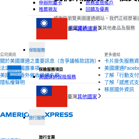
申辦附屬卡
商務差旅帳戶
推薦親友
回饋及優惠
感謝您瀏覽美國運通網站。我們正經歷著
請瀏覽
美國運通
主頁找其他產品及服務
臺灣
其他國家
保險服務
公司資訊
更多連結
關於美國運通之重要訊息（含爭議帳款諮詢）
卡片掛失服務資
法定公開揭露事項
美國運通Faceb
保險服務項目
美國運通委外催收機構名單
了解「行動支付
美國運通保險服務
隱私權聲明
了解「感應式支
移居國外資訊
臺灣
其他國家
旅行服務
旅行支票