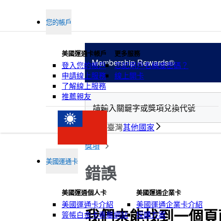
您的帳戶
美國運通卡帳戶
更多服務
Membership
Rewards®
登入您的帳戶
忘記用戶名稱或密碼？
申請線上服務
線上開卡
了解線上服務
推薦親友
臺灣
其他國家
積分
獎項
美國運通卡
錯誤
美國運通個人卡
美國運通企業卡
美國運通卡介紹
美國運通企業卡介紹
我們未能找到一個頁
簽帳白金卡專屬網站
採購方案