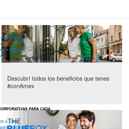
 de contacto
tas
e La tarjeta
ias
Descubrí todos los beneficios que tenes
#conAmex
CORPORATIVAS PARA CADA
D
s a Elegir
 para su Empresa