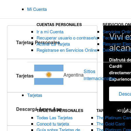
Mi Cuenta
CUENTAS PERSONALES
SERVICIOS ON
Ir a mi Cuenta
Servicios Onli
Viví 
Recuperar usuario o contraseña
Fechas de Ven
Tarjetas Personales
Activar La Tarjeta
Resumen Elect
alcan
Registrarse en Servicios Online
Débito Automá
Disfrutá d
Card®
Sitios
directamen
Argentina
Tarjetas Corporativas
internacionales
Experienc
Desca
Tarjetas
Descargá Amex App
TARJETAS PERSONALES
TARJETAS DESTA
Todas Las Tarjetas
The Platinum Car
Conocé tu tarjeta
The Gold Card
Guía sobre Tarjetas de
The Platinum Cred