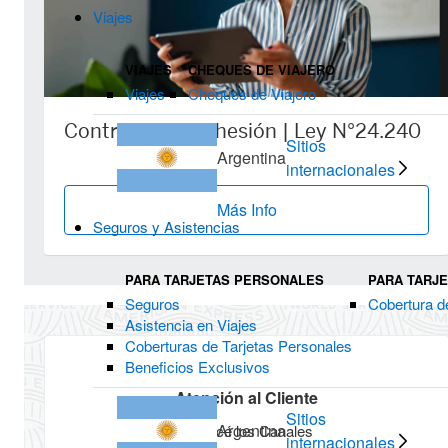
Viajes
VIAJES
CHEQUES DE VIAJERO
Viajes
Cheques de Viajero
Contratos de adhesión | Ley N°24.240
Sitios
Argentina
internacionales
Más Info
Seguros y Asistencias
PARA TARJETAS PERSONALES
PARA TARJ
Seguros
Cobertura d
Asistencia en Viajes
Coberturas de Tarjetas Personales
Beneficios Exclusivos
Atención al Cliente
Sitios
Argentina
Conocé los Canales
internacionales