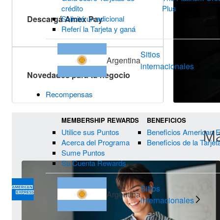
crédito
Plus
Descargá Amex Pay
Solicitá un adicional
Referí la Tarjeta y ganá
Sitios
Argentina
internacionales
Novedades para tu negocio
Recompensas
MEMBERSHIP REWARDS
BENEFICIOS
Utilice sus Puntos
Beneficios American 
Má
Acerca del Programa
Beneficios de la Tarjet
Sume Puntos
Su Cuenta Rewards
Sitios
Argentina
internacionales