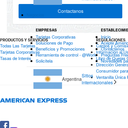
Contactanos
Negocios
EMPRESAS
ESTABLECIMI
Tarjetas Corporativas
Inicio
PRODUCTOS Y SERVICIOS
REGULACIONES
Soluciones de Pago
Acepte Ameri
Todas Las Tarjetas
Cargos y Comis
Beneficios y Promociones
Contáctenos
Tarjetas Corporativas
Información al U
Herramienta de control - @Work
Preguntas Fre
Tasas de Interés
Libro de Quejas 
Solicítela
Novedades par
Dirección Genera
Consumidor para
Sitios
Ventanilla Única 
Argentina
internacionales