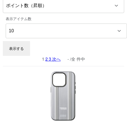
表示アイテム数
1
2
3
次へ
- /全 件中