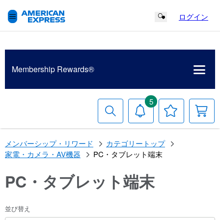
ログイン
Search Button
Membership
Rewards®
5
検
お
お
索
知
気
す
ら
に
る
せ
入
メンバーシップ・リワード
カテゴリートップ
り
リ
家電・カメラ・AV機器
PC・タブレット端末
ス
ト
PC・タブレット端末
並び替え