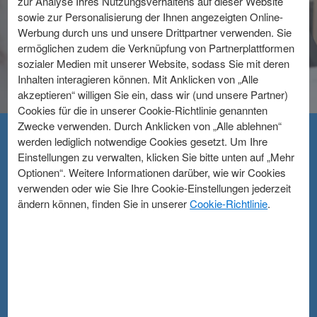
zur Analyse Ihres Nutzungsverhaltens auf dieser Website
sowie zur Personalisierung der Ihnen angezeigten Online-
Jetzt beantragen
Werbung durch uns und unsere Drittpartner verwenden. Sie
ermöglichen zudem die Verknüpfung von Partnerplattformen
sozialer Medien mit unserer Website, sodass Sie mit deren
Inhalten interagieren können. Mit Anklicken von „Alle
akzeptieren“ willigen Sie ein, dass wir (und unsere Partner)
Cookies für die in unserer Cookie-Richtlinie genannten
Zwecke verwenden. Durch Anklicken von „Alle ablehnen“
werden lediglich notwendige Cookies gesetzt. Um Ihre
Einstellungen zu verwalten, klicken Sie bitte unten auf „Mehr
Ihre Vorteile als American
Optionen“. Weitere Informationen darüber, wie wir Cookies
verwenden oder wie Sie Ihre Cookie-Einstellungen jederzeit
Express Akzeptanzpartner:
ändern können, finden Sie in unserer
Cookie-Richtlinie
.
Top-Konditionen: Ein günstiges Serviceentgelt - alles
inklusive