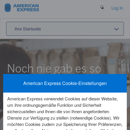
Search Button
Log In
Ihre Startseite
Noch nie gab es so
viele Gründe,
American Express Cookie-Einstellungen
American Express® zu
American Express verwendet Cookies auf dieser Website,
akzeptieren.
um ihre ordnungsgemäße Funktion und Sicherheit
sicherzustellen und Ihnen die von Ihnen angeforderten
Dienste zur Verfügung zu stellen (notwendige Cookies). Wir
Beantragen Sie Ihre Akzeptanz online in unter 5 Minuten.
möchten Cookies zudem zur Speicherung Ihrer Präferenzen,