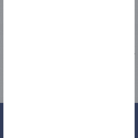
für uns natürlich von Vorteil,
vor allem, da wir viele
internationale Gäste haben,
denen es sehr wichtig ist, ihre
Amex bei uns nutzen zu dürfen!
Gerold Mattersberger | Geschäftsführer
„Wellnesshotel Der Engel”
Sie möchten Amex-