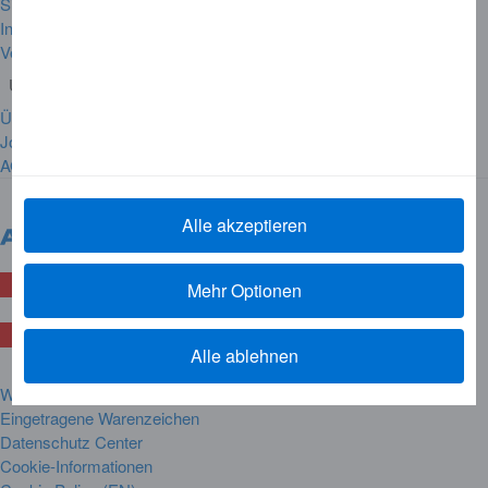
Sicherheit
Infothek
Vertrag widerrufen
Unternehmen
Über American Express
Jobs
AGB
Alle akzeptieren
Mehr Optionen
Österreich
Land wechseln
Alle ablehnen
Website Regeln und Bestimmungen
Eingetragene Warenzeichen
Datenschutz Center
Cookie-Informationen