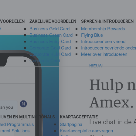
E VOORDELEN
ZAKELIJKE VOORDELEN
SPAREN & INTRODUCEREN
d
Business Gold Card
Membership Rewards
Business Green Card
Flying Blue
Business Entry Card
Introduceer een vriend
Corporate Gold Card
Introduceer bevriende ond
Corporate KLM Card
Meer over introduceren
Corporate Card
NIEUW!
Hulp n
Amex.
IJVEN EN MULTINATIONALS
KAARTACCEPTATIE
Live chat in de
Card Programma's
Startpagina
yment Solutions
Kaartacceptatie aanvragen