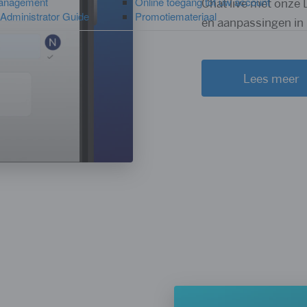
anagement
Online toegang tot uw account
Chat live met onze 
dministrator Guide
Promotiemateriaal
en aanpassingen in
Lees meer