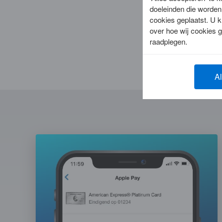
doeleinden die worden 
cookies geplaatst. U k
over hoe wij cookies 
raadplegen.
Al