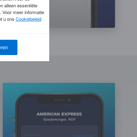
n alleen essentiële
. Voor meer informatie
nt u ons
Cookiebeleid
eren