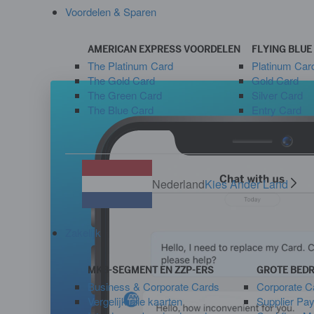
Voordelen & Sparen
AMERICAN EXPRESS VOORDELEN
FLYING BLU
The Platinum Card
Platinum Car
The Gold Card
Gold Card
The Green Card
Silver Card
The Blue Card
Entry Card
Nederland
Kies Ander Land
Zakelijk
MKB-SEGMENT EN ZZP-ERS
GROTE BEDR
Business & Corporate Cards
Corporate 
Vergelijk alle kaarten
Supplier Pa