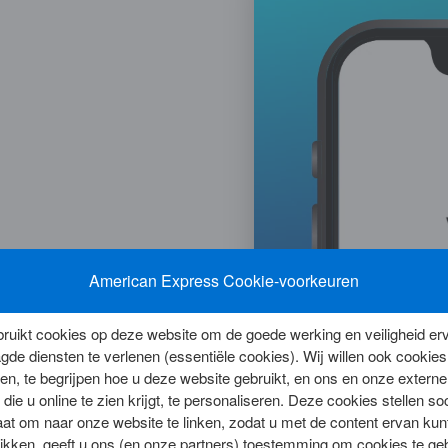
American Express Cookie-voorkeuren
 of gestolen?
 vervangen via de
uikt cookies op deze website om de goede werking en veiligheid erv
gde diensten te verlenen (essentiële cookies). Wij willen ook cooki
n, te begrijpen hoe u deze website gebruikt, en ons en onze externe p
 die u online te zien krijgt, te personaliseren. Deze cookies stellen s
aat om naar onze website te linken, zodat u met de content ervan kun
klikken, geeft u ons (en onze partners) toestemming om cookies te ge