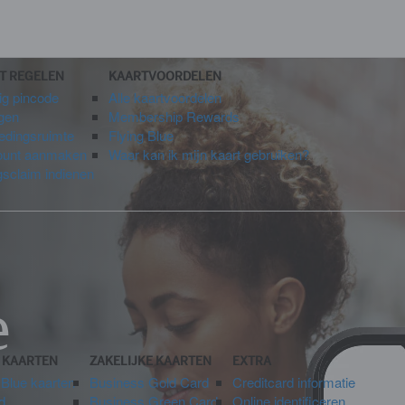
CT REGELEN
KAARTVOORDELEN
ig pincode
Alle kaartvoordelen
igen
Membership Rewards
tedingsruimte
Flying Blue
ount aanmaken
Waar kan ik mijn kaart gebruiken?
gsclaim indienen
e
E KAARTEN
ZAKELIJKE KAARTEN
EXTRA
 Blue kaarten
Business Gold Card
Creditcard informatie
d
Business Green Card
Online identificeren