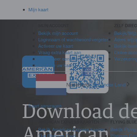
Mijn kaart
MIJN ACCOUNT
ZELF DIRE
Bekijk mijn account
Bekijk/Wijz
Loginnaam of wachtwoord vergeten
Adres wijz
Activeer uw kaart
Bekijk bes
Vraag extra kaart aan
Online acc
Introduceer een vriend
Verzekerin
Upgrade uw kaart
Nederland
Kies Ander Land
Download d
Kaart aanvragen
AMERICAN EXPRESS KAARTEN
FLYING BLU
American
Bekijk American Express kaarten
Bekijk Flying
The Platinum Card
Platinum Car