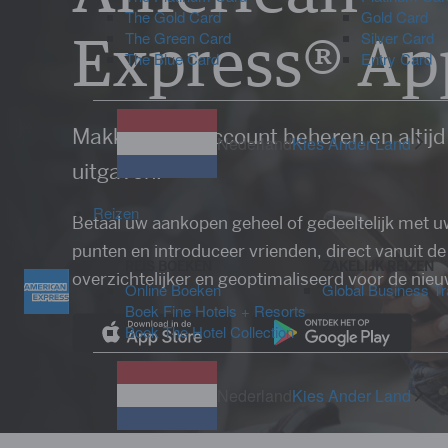
The Gold Card
Gold Card
Express® Ap
The Green Card
Silver Card
The Blue Card
Entry Card
Makkelijk uw account beheren en altijd 
Nederland
Kies Ander Land
uitgaven.
Reizen
Betaal uw aankopen geheel of gedeeltelijk me
punten en introduceer vrienden, direct vanuit d
REIS BOEKEN
ZAKELIJK REIZEN
overzichtelijker en geoptimaliseerd voor de ni
Online Boeken
Global Business Tra
Boek Fine Hotels + Resorts
Boek The Hotel Collection
Nederland
Kies Ander Land