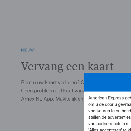
NIEUW!
Vervang een kaart
Bent u uw kaart verloren? Of is deze beschadigd
Geen probleem. U kunt vanaf nu uw kaart direct
American Express gebr
Amex NL App. Makkelijk en snel.
om u de door u gevraa
voorkeuren te onthoude
stellen de advertenties
van partners ook in st
'Alles accepteren' te 