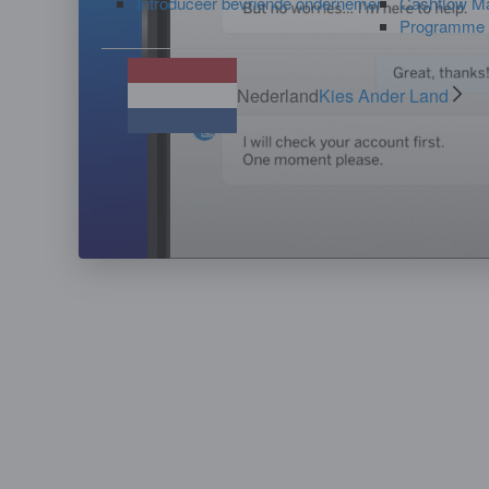
Introduceer bevriende ondernemer
Cashflow M
Programme A
Nederland
Kies Ander Land