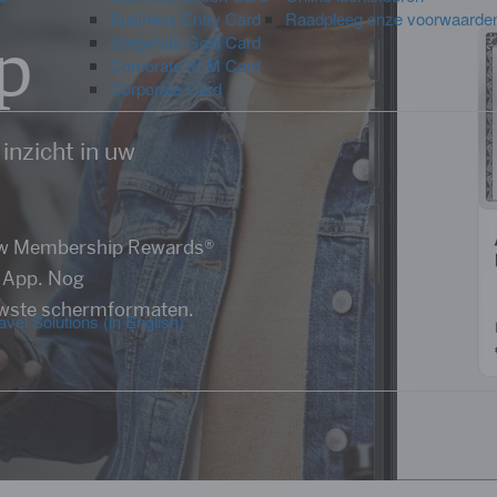
Business Entry Card
Raadpleeg onze voorwaarde
p
Corporate Gold Card
Corporate KLM Card
Corporate Card
inzicht in uw
t uw Membership Rewards®
e App. Nog
euwste schermformaten.
vel Solutions (in English)