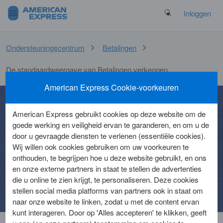
Search Button
Inloggen
Ondersteuningscentrum
Betalingen
De standaardweergave van Betalingen verkennen
American Express Cookie-voorkeuren
American Express gebruikt cookies op deze website om de
De standaardweergave
goede werking en veiligheid ervan te garanderen, en om u de
door u gevraagde diensten te verlenen (essentiële cookies).
van Betalingen
Wij willen ook cookies gebruiken om uw voorkeuren te
onthouden, te begrijpen hoe u deze website gebruikt, en ons
verkennen
en onze externe partners in staat te stellen de advertenties
die u online te zien krijgt, te personaliseren. Deze cookies
stellen social media platforms van partners ook in staat om
naar onze website te linken, zodat u met de content ervan
kunt interageren. Door op 'Alles accepteren' te klikken, geeft