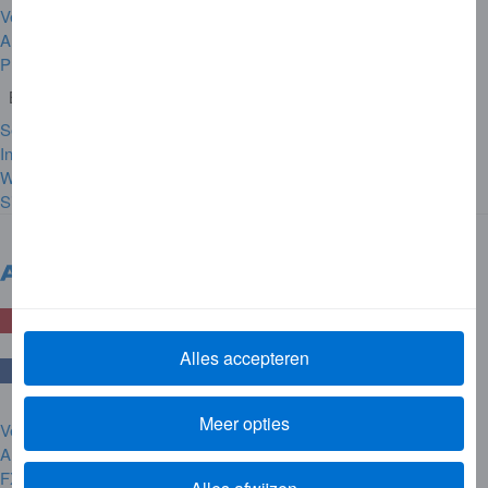
Veelgestelde vragen
Algemene voorwaarden
Privacyverklaring
Bedrijfsinformatie
Service
Informatie over American Express
Werken bij American Express
Site Map
Nederland
Kies Ander Land
Alles accepteren
Meer opties
Veelgestelde vragen
Algemene voorwaarden
FX-ECB Vergelijking