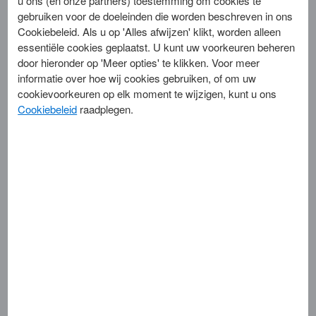
u ons (en onze partners) toestemming om cookies te
gebruiken voor de doeleinden die worden beschreven in ons
Cookiebeleid. Als u op 'Alles afwijzen' klikt, worden alleen
Op het tabblad Betalingen kunt u het volgende bekijken:
essentiële cookies geplaatst. U kunt uw voorkeuren beheren
door hieronder op 'Meer opties' te klikken. Voor meer
Afrekeningen
- Gegevens van betaalde en lopende
informatie over hoe wij cookies gebruiken, of om uw
afrekeningen in het gekozen datumbereik.
cookievoorkeuren op elk moment te wijzigen, kunt u ons
Indieningen
- Een duidelijk overzicht van al uw indieningen bij
Cookiebeleid
raadplegen.
American Express.
Transacties
- een overzicht van al je American Express-
transacties (verkopen en crediteringen) die zijn ontvangen door
American Express.
Correcties
- Een lijst met alle chargebacks en andere correcties
die zijn toegepast op uw indieningen.
Rekeningoverzichten en rapporten
- Download maandelijkse
en jaarlijkse elektronische afschriften en aangepaste rapporten.
Sla aanpasbare rapporten op als sjabloon en plan regelmatige
downloads in uw rapportbibliotheek.
Tabblad Meer opties
Activiteittypes
Automatisch incasso
Opmerking
: Voor nieuw geregistreerde gebruikers zijn de