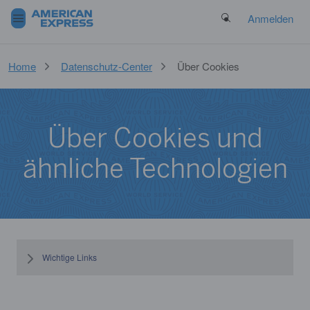
Search Button
Anmelden
Home
Datenschutz-Center
Über Cookies
Über Cookies und
ähnliche Technologien
Wichtige Links
Datenschutz-Center