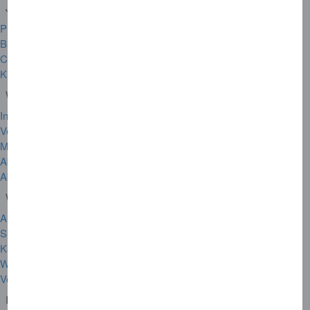
Jetzt Mitglied werden
Privatkarten
Business Cards
Corporate Cards
Kreditkarten akzeptieren
Weitere Services
Informationen zu Ihrer Karte
Versicherungen
Membership Rewards
Akzeptanzpartner
Akzeptanzstellen suchen
Wichtige Links
Amex DE App
Sicherheit
Karte verloren oder gestohlen
Weltweiter Hilfsdienst
Vertrag widerrufen
Informationen zum Unternehmen