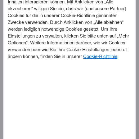
Inhalten interagieren können. Mit Anklicken von „Alle
www.americanexpress.de/konto-online stellen wir Ihnen dort
akzeptieren“ willigen Sie ein, dass wir (und unsere Partner)
die monatliche Kartenabrechnung online im PDF-Format zur
Cookies für die in unserer Cookie-Richtlinie genannten
Verfügung, in der Sie getätigte Umsätze einsehen können. Sie
Zwecke verwenden. Durch Anklicken von „Alle ablehnen“
können sich Ihre papierlose Rechnung herunterladen,
werden lediglich notwendige Cookies gesetzt. Um Ihre
speichern und ausdrucken.
Einstellungen zu verwalten, klicken Sie bitte unten auf „Mehr
Optionen“. Weitere Informationen darüber, wie wir Cookies
Sie erhalten vorab eine E-Mail mit einem Link zu Ihrer
verwenden oder wie Sie Ihre Cookie-Einstellungen jederzeit
aktuellen Online-Abrechnung, sobald diese vorliegt. Bei
ändern können, finden Sie in unserer
Cookie-Richtlinie
.
Änderungen Ihrer angegebenen E-Mail Adresse sind Sie
verpflichtet, diese in Ihrem Online-Konto zu aktualisieren. Ihre
Online-Abrechnung können Sie für jeweils 6 Monate überall
sicher online abrufen. Der Versand einer Papier-Abrechnung
entfällt in diesem Fall.
Wenn Sie stattdessen Papierrechnungen erhalten möchten,
können Sie dies in Ihrem Online-Konto jederzeit beantragen.
Bitte beachten Sie außerdem die Bestimmungen zu
Kartenabrechnungen in den Mitgliedschaftsbedingungen.