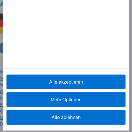
Deutschland
Land wechseln
Website Regeln
Warenzeichen
Alle akzeptieren
Warnhinweise
Datenschutz
Impressum
Mehr Optionen
FX-ECB Vergleich
Cookie-Richtlinie
Alle ablehnen
Cookie Policy (EN)
Barrierefreiheit