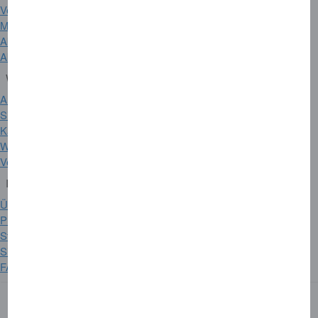
Versicherungen
Membership Rewards
Akzeptanzpartner
Akzeptanzstellen suchen
Wichtige Links
Amex DE App
Sicherheit
Karte verloren oder gestohlen
Weltweiter Hilfsdienst
Vertrag widerrufen
Informationen zum Unternehmen
Über American Express
Presse
Stellenangebote
Sitemap
FAQ's