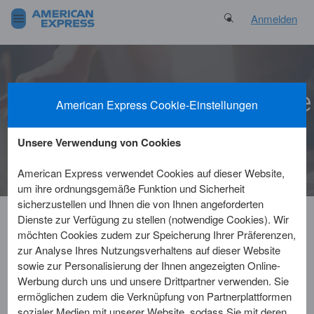
Search Button
Anmelden
Willkommen
beim
Amer
American Express Cookie-Einstellungen
Express Support
Unsere Verwendung von Cookies
American Express verwendet Cookies auf dieser Website,
um ihre ordnungsgemäße Funktion und Sicherheit
sicherzustellen und Ihnen die von Ihnen angeforderten
Dienste zur Verfügung zu stellen (notwendige Cookies). Wir
möchten Cookies zudem zur Speicherung Ihrer Präferenzen,
Kundenservice
Häufig gestellte Frage
zur Analyse Ihres Nutzungsverhaltens auf dieser Website
sowie zur Personalisierung der Ihnen angezeigten Online-
Werbung durch uns und unsere Drittpartner verwenden. Sie
ermöglichen zudem die Verknüpfung von Partnerplattformen
Was geschieht, wenn die Karte
sozialer Medien mit unserer Website, sodass Sie mit deren