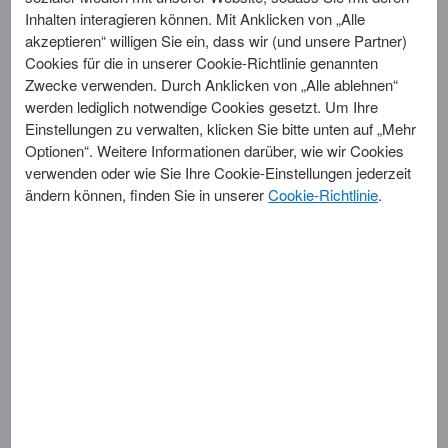
betrügerisch eingesetzt wird?
Inhalten interagieren können. Mit Anklicken von „Alle
akzeptieren“ willigen Sie ein, dass wir (und unsere Partner)
Cookies für die in unserer Cookie-Richtlinie genannten
Bei Verlust oder Diebstahl der Karte oder bei Verdacht,
Zwecke verwenden. Durch Anklicken von „Alle ablehnen“
dass ein Dritter von der PIN Kenntnis erlangt hat, müssen
werden lediglich notwendige Cookies gesetzt. Um Ihre
Sie American Express in Frankfurt oder ein American
Einstellungen zu verwalten, klicken Sie bitte unten auf „Mehr
Express Servicebüro unverzüglich benachrichtigen.
Optionen“. Weitere Informationen darüber, wie wir Cookies
Bei missbräuchlicher Benutzung entfällt Ihre Haftung für
verwenden oder wie Sie Ihre Cookie-Einstellungen jederzeit
Schäden, die nach der Benachrichtigung entstehen; die
ändern können, finden Sie in unserer
Cookie-Richtlinie
.
Haftung bei missbräuchlicher Benutzung bis zu einer
Benachrichtigung ist auf maximal 50,- Euro begrenzt.
Die Geltendmachung eines etwaigen Mitverschuldens,
insbesondere wegen Verletzung der Sorgfaltspflicht gemäß
Ziffer 1 unserer AGBs, wird dadurch nicht ausgeschlossen.
Karten, die als verloren oder gestohlen gemeldet wurden,
dürfen Sie, falls Sie diese wieder finden, nicht mehr
verwenden.
Anderweitig kann es auch passieren, dass unser
Sicherheitssystem proaktiv tätig wird und wir uns bezüglich
einer bestimmten Anfrage telefonisch, per SMS oder per E-