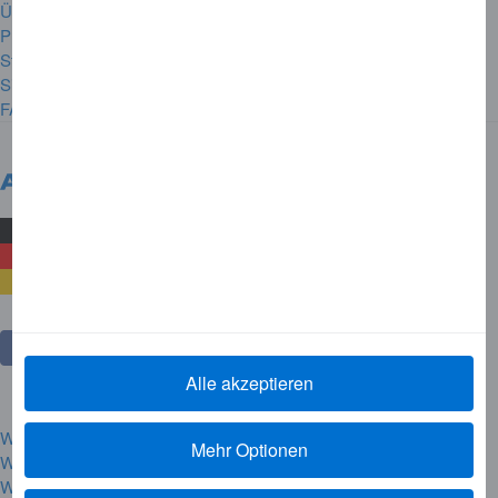
Über American Express
Presse
Stellenangebote
Sitemap
FAQ's
Deutschland
Land wechseln
Alle akzeptieren
Website Regeln
Mehr Optionen
Warenzeichen
Warnhinweise