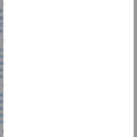
Jetzt Mitglied werden
Privatkarten
Business Cards
Corporate Cards
Kreditkarten akzeptieren
Weitere Services
Informationen zu Ihrer Karte
Versicherungen
Membership Rewards
Akzeptanzpartner
Akzeptanzstellen suchen
Wichtige Links
Amex DE App
Sicherheit
Karte verloren oder gestohlen
Weltweiter Hilfsdienst
Vertrag widerrufen
Informationen zum Unternehmen