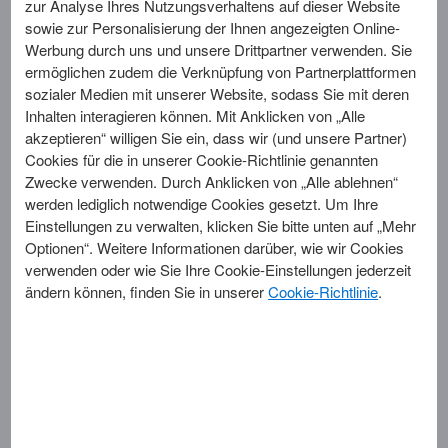
zur Analyse Ihres Nutzungsverhaltens auf dieser Website
Fremdwährungsumrechnung
sowie zur Personalisierung der Ihnen angezeigten Online-
Werbung durch uns und unsere Drittpartner verwenden. Sie
ermöglichen zudem die Verknüpfung von Partnerplattformen
sozialer Medien mit unserer Website, sodass Sie mit deren
Inhalten interagieren können. Mit Anklicken von „Alle
Informationen zur
akzeptieren“ willigen Sie ein, dass wir (und unsere Partner)
Fremdwährungsumrechnung
Cookies für die in unserer Cookie-Richtlinie genannten
Zwecke verwenden. Durch Anklicken von „Alle ablehnen“
Auf dieser Seite können Sie die
American Express
werden lediglich notwendige Cookies gesetzt. Um Ihre
Fremdwährungsumrechnungskosten*
, die wir für
Einstellungen zu verwalten, klicken Sie bitte unten auf „Mehr
Transaktionen erheben, die in einer anderen Währung als Euro
Optionen“. Weitere Informationen darüber, wie wir Cookies
getätigt wurden, mit dem letzten verfügbaren
Euro-
verwenden oder wie Sie Ihre Cookie-Einstellungen jederzeit
Referenzwechselkurs**
der Europäischen Zentralbank (EZB)
ändern können, finden Sie in unserer
Cookie-Richtlinie
.
vergleichen. Der Vergleich erfolgt, indem wir Ihnen die
Prozentuale Differenz***
zwischen unseren
Fremdwährungsumrechnungskosten und dem entsprechenden
Euro-Referenzwechselkurs zur Verfügung stellen. Die
Prozentuale Differenz können Sie nachfolgender Tabelle
entnehmen.