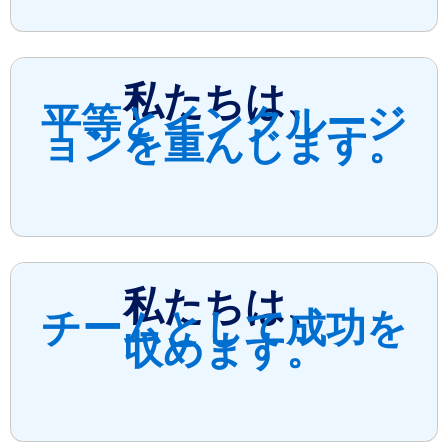
私たちは、
平等とインクルージ
ョンを重んじます。
私たちは、
チームとして成功を
収めます。