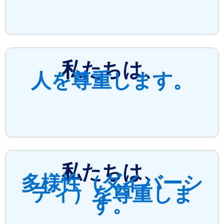
私たちは、
人を尊重します。
私たちは、
多様性（ダイバーシ
ティ）を尊重しま
す。