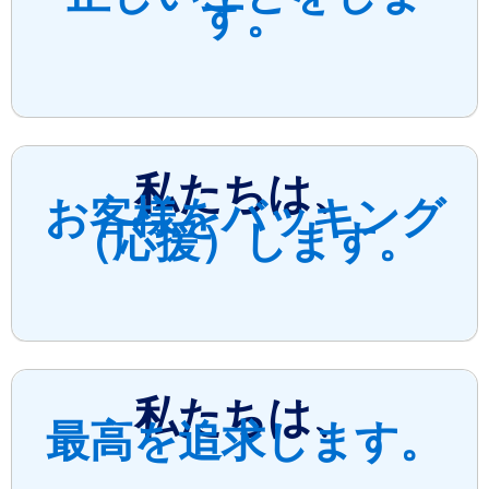
す。
私たちは、
お客様をバッキング
（応援）します。
私たちは、
最高を追求します。