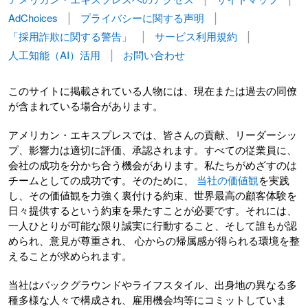
AdChoices
プライバシーに関する声明
「採用詐欺に関する警告」
サービス利用規約
人工知能（AI）活用
お問い合わせ
このサイトに掲載されている人物には、現在または過去の同僚
が含まれている場合があります。
アメリカン・エキスプレスでは、皆さんの貢献、リーダーシッ
プ、影響力は適切に評価、承認されます。すべての従業員に、
会社の成功を分かち合う機会があります。私たちがめざすのは
チームとしての成功です。そのために、
当社の価値観
を実践
し、その価値観を力強く裏付ける約束、世界最高の顧客体験を
日々提供するという約束を果たすことが必要です。それには、
一人ひとりが可能な限り誠実に行動すること、そして誰もが認
められ、意見が尊重され、 心からの帰属感が得られる環境を整
えることが求められます。
当社はバックグラウンドやライフスタイル、出身地の異なる多
種多様な人々で構成され、雇用機会均等にコミットしていま